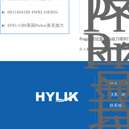
85-7/6EG24ETK31/F1D3M力
0811404180 4WRL10E80S-
士乐4WRZE比例阀货期22周
3X/G24Z4/M力士乐先导式比
EF81-CB0美国Parker派克放大
例阀现货1个
板原装现货
Pragati普拉盖蒂电动刀塔B
共 4 条记录，当前 1 / 1 页 
联系人：
联系邮箱：hyl
联系地址：