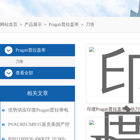
网站首页
＞
产品展示
＞
Pragati普拉盖蒂
＞
刀塔
Pragati普拉盖蒂
刀塔
查看全部
相关文章
印度Pragati普拉盖蒂电动刀
优势供应印度Pragati普拉蒂电
货
动刀塔BTP80原装现货
PVACRECMN35派克美国产控
制阀原装现货别错过
R901100936 4WRZE 10 W6-