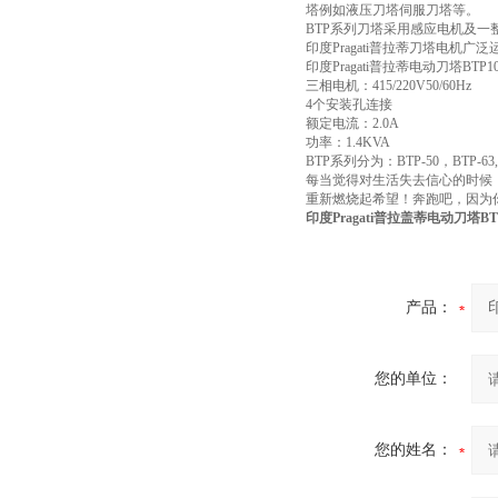
塔例如液压刀塔伺服刀塔等。
BTP系列刀塔采用感应电机及一
印度Pragati普拉蒂刀塔电机
印度Pragati普拉蒂电动刀塔BTP
三相电机：415/220V50/60Hz
4个安装孔连接
额定电流：2.0A
功率：1.4KVA
BTP系列分为：BTP-50，BTP-63,
每当觉得对生活失去信心的时候
重新燃烧起希望！奔跑吧，因为
印度Pragati普拉盖蒂电动刀塔BT
产品：
您的单位：
您的姓名：