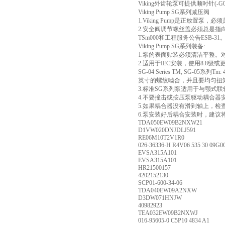
Viking外齿轮泵可提供顺时针
Viking Pump SG系列减压阀
1.Viking Pump是正放
2.安全阀调节螺丝盖必须总是指
TSm000和工程服务公告ESB-31
Viking Pump SG系列装备:
1.泵的表面贴装必须清洁平整。
2.适用于IEC安装，使用8.8级
SG-04 Series TM, SG
英寸的螺纹啮合，并且要均匀扭矩为
3.标准SG系列泵适用于与颚
4.不要撞击或按压泵驱动耦合器
5.如果耦合器没有滑到轴上，
6.泵安装好后耦合安装时，建
TDA050EW09B2NXW21
D1VW020DNJDLJ591
RE06M10T2V1R0
026-36336-H R4V06 535 30 09G0
EVSA315A101
EVSA315A101
HR21500157
4202152130
SCP01-600-34-06
TDA040EW09A2NXW
D3DW071HNJW
40982923
TEA032EW09B2NXWJ
016-95605-0 C5P10 4834 A1