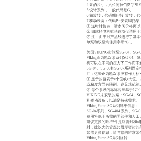
4.泵的尺寸，六位阿拉伯数字组
5.设计系列，一般代码是G。
6.轴旋转：代码0顺时针旋转，
7.驱动设备：代码B=安装脚托
① 逆时针旋转，请参阅价格页
② 四螺栓电机驱动选项仅适用于S
③ 注：由于对产品线进行了基本修
单泵和双泵均使用字母“G”。
美国VIKING齿轮泵SG-04、SG-0
Viking直齿轮双泵系列SG-
机可以在不同的压力下工作而不
SG-04、SG-05和SG-07
注：这些正齿轮双泵没有作为标
① 显示的值表示z小值或z大值
或粘度方面有限制。参见规范第341.
② 每个泵段的标称容量基于175
VIKING未安装的泵：SG-04
和驱动设备，以满足特殊需求。
Viking Pump SG系列详细信息：
SG-04系列、SG-404 系列
费用将低于所需的零部件和人工
建议更换的唯-部件是唇密封和
封，建议大的管座比唇形密封的
如需更多信息，请与您的维京泵代表联系，获取
Viking Pump SG系列旋转: