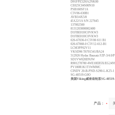
D91FPE52HA2NK00
CE025C04S00N10
PSB160SF1A
C5V06-630B1
AVB3/4X5/8
iEA22/1A S/N 227645
137002500
8131203000002400
D1FBE01HC0VKW3
D1FBE01HC0VKW3
026-67036-0 C5V06 611 B1
026-67068-0 C5V12-612-B1
LCM3PP02V11
VKSD96 T6701541/BA24
512926 Hydac Bausatz FZP-3/4.0
SD1VW020DNJW
R901278780 4WE10EB5X/EG24N
PV180R1K1T1WMMC
CINDY 20-B-PND-S290-L-K25-1
SG-40519-G0O
美国Viking威肯齿轮泵SG-40519-
产品：