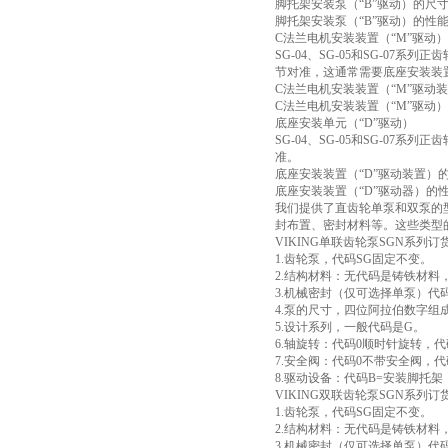
脚托架安装泵（“B”驱动）的尺寸-见
脚托架安装泵（“B”驱动）的性能数据
C法兰电机安装装置（“M”驱动
SG-04、SG-05和SG-0
节对准，这通常需要底座安装装
C法兰电机安装装置（“M”驱动装置
C法兰电机安装装置（“M”驱动）的性
底座安装单元（“D”驱动）
SG-04、SG-05和SG-0
准。
底座安装装置（“D”驱动装置）的尺
底座安装装置（“D”驱动器）的性能数
我们提供了直齿轮单泵和双泵的
封布置、密封材料等。这些类型
VIKING单联齿轮泵SGN系列订
1.齿轮泵，代码SG固定不变。
2.结构材料：无代码是铸铁材料
3.机械密封（仅可选择单泵）代
4.泵的尺寸，四位阿拉伯数字组
5.设计系列，一般代码是G。
6.轴旋转：代码0顺时针旋转，
7.安全阀：代码0不带安全阀，
8.驱动设备：代码B=安装脚托
VIKING双联齿轮泵SGN系列订
1.齿轮泵，代码SG固定不变。
2.结构材料：无代码是铸铁材料
3.机械密封（仅可选择单泵）代