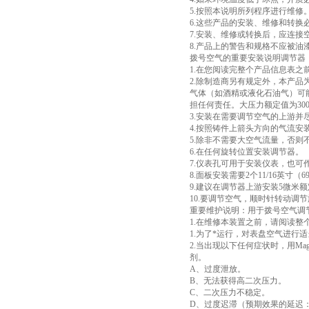
5.按照本说明所列程序进行维修
6.这些产品的安装、维修和转
7.安装、维修或转换后，应连
8.产品上的警告和规格不应被
拨号空气的重要安装说明调节器
1.在您阅读完整个产品信息表之
2.除制造商另有规定外，本产
气体（如酒精或液化石油气）可
担任何责任。大压力额定值为300psig
3.安装在需要调节空气的上游并
4.按照铸件上箭头方向的气流安
5.除非不需要大空气流量，否
6.在任何旋转位置安装调节器。
7.仪表孔可用于安装仪表，也
8.面板安装需要2个11/16英寸（
9.建议在调节器上游安装5微米
10.要调节空气，顺时针转动
重要维护说明：用于拨号空气调
1.在维修本装置之前，请阅读整
1.为了*运行，对表盘空气进行
2.当出现以下任何症状时，用Magna
剂。
A、过度泄放。
B、无法获得高二次压力。
C、二次压力不稳定。
D、过度迟滞（预期效果的延迟