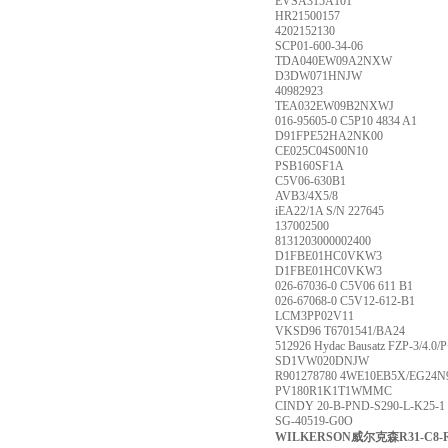
EVSA315A101
HR21500157
4202152130
SCP01-600-34-06
TDA040EW09A2NXW
D3DW071HNJW
40982923
TEA032EW09B2NXWJ
016-95605-0 C5P10 4834 A1
D91FPE52HA2NK00
CE025C04S00N10
PSB160SF1A
C5V06-630B1
AVB3/4X5/8
iEA22/1A S/N 227645
137002500
8131203000002400
D1FBE01HC0VKW3
D1FBE01HC0VKW3
026-67036-0 C5V06 611 B1
026-67068-0 C5V12-612-B1
LCM3PP02V11
VKSD96 T6701541/BA24
512926 Hydac Bausatz FZP-3/4.0
SD1VW020DNJW
R901278780 4WE10EB5X/EG24N
PV180R1K1T1WMMC
CINDY 20-B-PND-S290-L-K25-1
SG-40519-G0O
WILKERSON威尔克森R31-C8