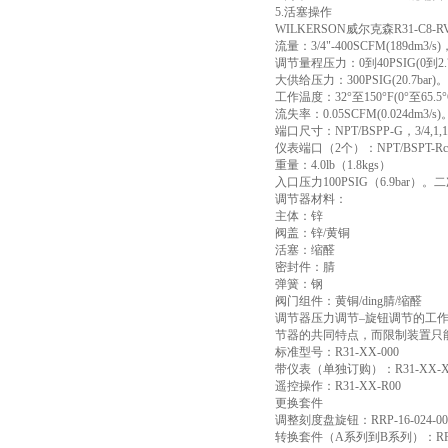
5.活塞操作
WILKERSON威尔克森R31-C8
流量：3/4"-400SCFM(189dm3/s)，
调节量程压力：0到40PSIG(0到2.7b
大供给压力：300PSIG(20.7bar)。
工作温度：32°至150°F(0°至65.5°
流失率：0.05SCFM(0.024dm3/s)
端口尺寸：NPT/BSPP-G，3/4,1,1
仪表端口（2个）：NPT/BSPT-Rc
重量：4.0lb（1.8kgs）
入口压力100PSIG（6.9bar）。二
调节器材料：
主体：锌
阀盖：锌/黄铜
活塞：缩醛
密封件：腈
弹簧：钢
阀门组件：黄铜/ding腈/缩醛
调节器压力调节–旋钮调节的工
节器的共同特点，而限制装置只
标准型号：R31-XX-000
带仪表（单独订购）：R31-XX-
遥控操作：R31-XX-R00
更换套件
调整刻度盘旋钮：RRP-16-024-00
转换套件（A系列到B系列）：RRP-