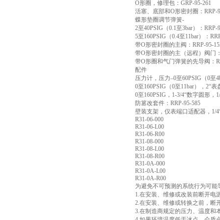
O形圈，修理包：GRP-95-261
活塞、底部和O形密封圈：RRP-95
蝶形垫圈调节弹簧-
2至40PSIG（0.1至3bar）：RRP-9
5至160PSIG（0.4至11bar）：RRP-
带O形密封圈的主阀：RRP-95-15
带O形密封圈的主（远程）阀门：RRP
带O形圈和气门弹簧的先导阀：RRP-
配件
压力计，压力–0至60PSIG（0至4b
0至160PSIG（0至11bar），2“表盘
0至160PSIG，1-3/4“数字圆形，
防篡改套件：RRP-95-585
壁装支架，仪表端口适配器，1/4“美
R31-06-000
R31-06-L00
R31-06-R00
R31-08-000
R31-08-L00
R31-08-R00
R31-0A-000
R31-0A-L00
R31-0A-R00
为避免不可预测的系统行为可能
1.在安装、维修或改装前断开电
2.在安装、维修或转换之前，
3.在制造商规定的压力、温度和
4.如果环境温度低于冰点，介质