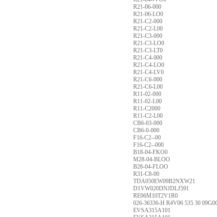
R21-06-000
R21-06-LO0
R21-C2-000
R21-C2-L00
R21-C3-000
R21-C3-LO0
R21-C3-LT0
R21-C4-000
R21-C4-LO0
R21-C4-LV0
R21-C6-000
R21-C6-L00
R11-02-000
R11-02-L00
R11-C2000
R11-C2-L00
CB6-03-000
CB6-0-000
F16-C2--00
F16-C2--000
B18-04-FKO0
M28-04-BLOO
B28-04-FLOO
R31-C8-00
TDA050EW09B2NXW21
D1VW020DNJDLJ591
RE06M10T2V1R0
026-36336-H R4V06 535 30 09G0
EVSA315A101