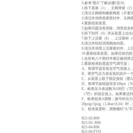
3.参考“图A”了解步骤1至10。
1.拆下底塞（1）、主阀弹簧（
2.清洁主阀模制橡胶阀座（不要
3.清洁并润滑底塞密封件、主阀
4.重新组装装置。
5.如果问题没有排除，润滑其余
6.拆下扣环（6）并从装置上拉
7.拆下上活塞（8）、上活塞杯（
8.清洁并轻轻润滑阀体内部。
9.清洁并润滑上活塞密封件、上
10.重新组装装置。如果症状仍
1.在所有八个密封件都正确润滑
2.重新校准刻度盘空气调节器：
A、将调节器安装在空气管路上，进气
B、将空气压力表安装到其中一
C、从装置上取下锁定按钮（图A
D、将调节旋钮旋转至100psi（7
E、检查压力表读数为100巴（7
（7巴）的设定值上。如果要达到10
F、检查校准A调整：拨号时压力表读数相
20psig±5psig（1,4bar±
G、校准装置时，调整螺钉“A
R21-02-R00
R21-03--R00
R21-04-R00
R21-04-FVO