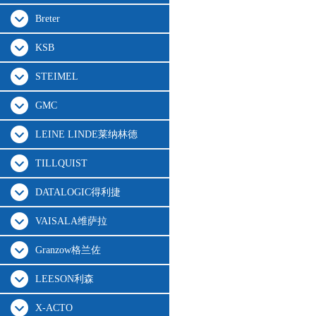
Breter
KSB
STEIMEL
GMC
LEINE LINDE莱纳林德
TILLQUIST
DATALOGIC得利捷
VAISALA维萨拉
Granzow格兰佐
LEESON利森
X-ACTO