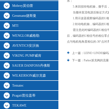
系；
Mobrey莫伯蕾
5.来回扭转电机轴，撒手后，
当撤掉直流电源后验证方式
Gessmann捷斯曼
1.用示波器观察编码器的U相
2.转动电机轴，编码器的U相
MTI
需注意此时编码器的U相信号的
WENGLOR威格勒
后，编码器的U相信号的相位零点
点与电机电角度相位的-30°点对
AVENTICS安沃驰
上一篇：
LEINE+LINDE
VIKING PUMP威肯
下一篇：
Parker派克阀的
SAUER DANFOSS丹佛斯
WILKERSON威尔克森
Tematec
Pragati普拉盖蒂
TEKAWE