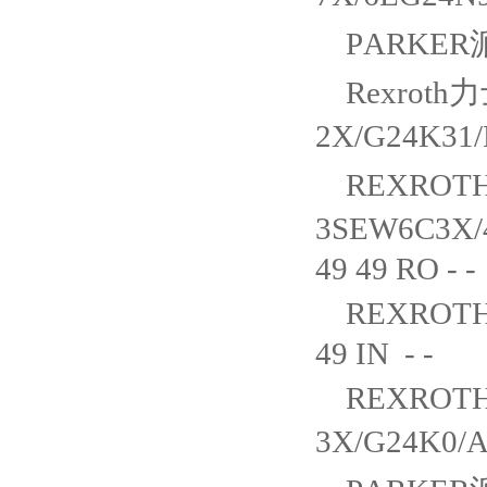
PARKER派
Rexroth
2X/G24K31
REXROTH
3SEW6C3X
49 49 RO - -
REXROTH
49 IN - -
REXROTH
3X/G24K0/