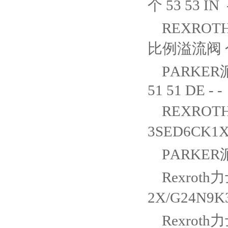
个 53 53 IN 
REXROTH
比例溢流阀 个 5
PARKER
51 51 DE - -
REXROTH
3SED6CK1X
PARKER
Rexroth
2X/G24N9K
Rexroth