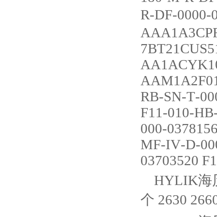
R-DF-0000
AAA1A3CPF
7BT21CUS5
AA1ACYK10
AAM1A2F01
RB-SN-T-00
F11-010-HB
000-0378156
MF-IV-D-000
03703520 F
HYLIK海
个 2630 2660