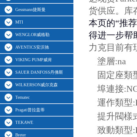
货供应。库
Gessmann捷斯曼
本页的“推
MTI
得进一步帮
WENGLOR威格勒
力克目前有
AVENTICS安沃驰
塗層:
na
VIKING PUMP威肯
SAUER DANFOSS丹佛斯
固定座類型:S
WILKERSON威尔克森
埠連接:NG1
Tematec
運作類型:Pi
Pragati普拉盖蒂
提升閥樣式
TEKAWE
致動類型:Hyd
Breter