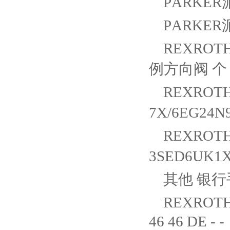
PARKER派
PARKER派
REXROTH
例方向阀 个 47
REXROTH
7X/6EG24N
REXROTH
3SED6UK1X
其他 银行手
REXROTH
46 46 DE - -