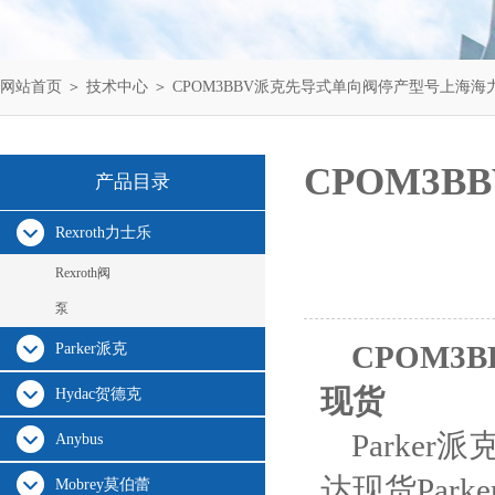
网站首页
＞
技术中心
＞ CPOM3BBV派克先导式单向阀停产型号上海
CPOM3
产品目录
Rexroth力士乐
Rexroth阀
泵
CPOM
Parker派克
现货
Hydac贺德克
Parker
Anybus
达现货Par
Mobrey莫伯蕾