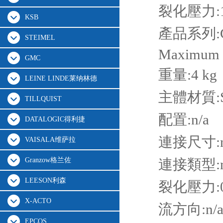
裂化壓力:1 
KSB
產品系列:Ch
STEIMEL
Maximum O
GMC
重量:
4 kg
LEINE LINDE莱纳林德
主體材質:St
TILLQUIST
配置:
n/a
DATALOGIC得利捷
連接尺寸:n
VAISALA维萨拉
Granzow格兰佐
連接類型:n
LEESON利森
裂化壓力:0.
X-ACTO
流方向:n/
EPCOS