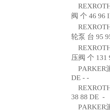
REXROTH
阀 个 46 96 I
REXROTH
轮泵 台 95 95
REXROTH
压阀 个 131 9
PARKER派
DE - -
REXROTH
38 88 DE -
PARKER