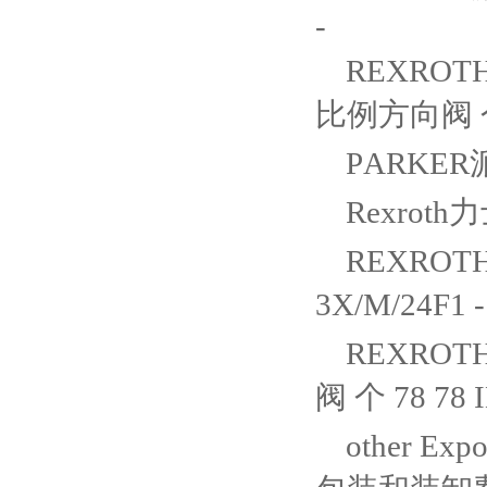
-
REXROTH
比例方向阀 个 8
PARKER派
Rexroth
REXROTH
3X/M/24F1
REXROTH
阀 个 78 78 I
other Exp