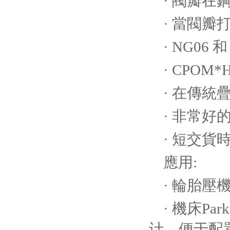
· 閥瓣
· 當閥
· NG06
· CPO
· 在傳
· 非常好
· 短交貨
應用:
· 輪胎壓
· 機床Pa
计，便于配