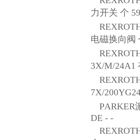
REXROTH
力开关 个 59 
REXROTH
电磁换向阀 个 5
REXROTH
3X/M/24A1
REXROTH
7X/200YG2
PARKER
DE - -
REXROTH