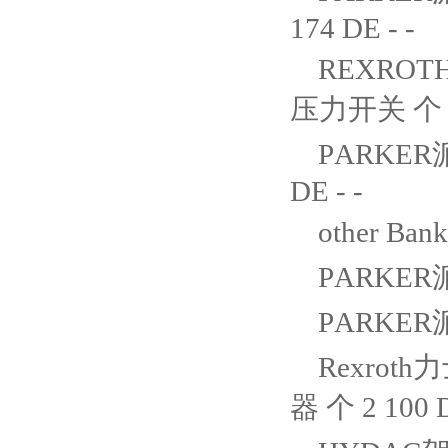
174 DE - -
REXROTH
压力开关 个 14
PARKER
DE - -
other Ban
PARKER派
PARKER派
Rexroth
器 个 2 100 D