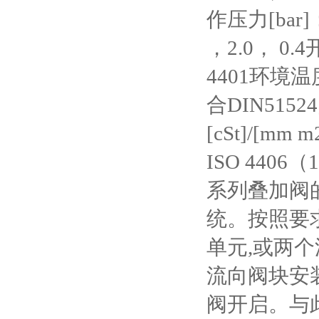
作压力[bar]：
，2.0， 0.4
4401环境温
合DIN515
[cSt]/[mm
ISO 440
系列叠加阀
统。按照要求
单元,或两
流向阀块安
阀开启。与