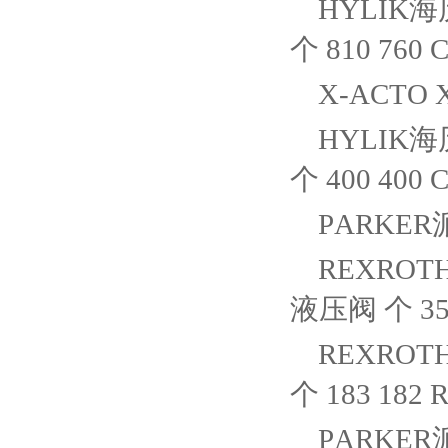
HYLIK海
个 810 760 C
X-ACTO X
HYLIK海
个 400 400 C
PARKER派克
REXROTH
液压阀 个 356 
REXROTH
个 183 182 R
PARKER