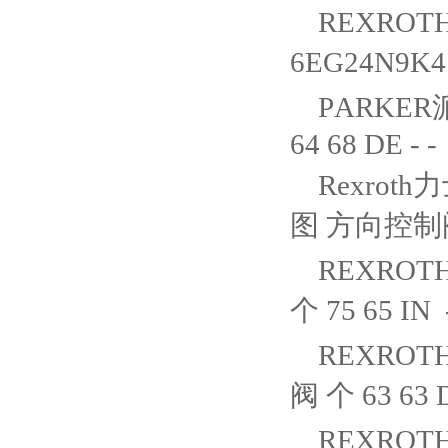
REXROTH
6EG24N9K4
PARKER
64 68 DE - -
Rexroth
图 方向控制阀 个
REXROTH
个 75 65 IN 
REXROTH
阀 个 63 63 D
REXROTH