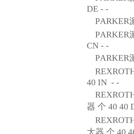
DE - -
PARKER派
PARKER
CN - -
PARKER派
REXROTH
40 IN - -
REXROTH
器 个 40 40 D
REXROTH
大器 个 40 40 