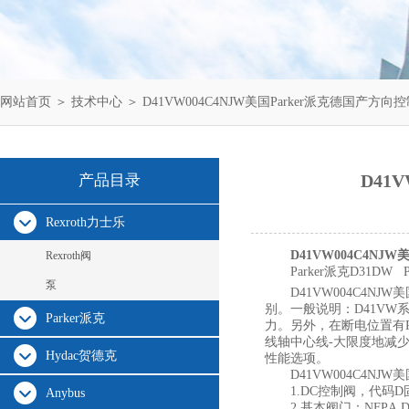
网站首页
＞
技术中心
＞ D41VW004C4NJW美国Parker派克德国产
D41
产品目录
Rexroth力士乐
D41VW004C4N
Rexroth阀
Parker派克D31DW 
泵
D41VW004C4N
别。一般说明：D41V
Parker派克
力。另外，在断电位置有
线轴中心线-大限度地减
Hydac贺德克
性能选项。
D41VW004C4N
1.DC控制阀，代码
Anybus
2.基本阀门：NFPA D