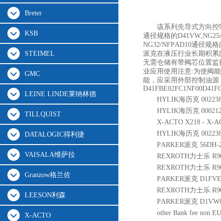
Breter
该系列先导式方向控制阀
KSB
通径规格的D41VW,NG2
NG32/NFPAD10通
STEIMEL
派克在液压行业长期积累
无需仓储有带阀芯位置监
业应用使用注意:为使阀
GMC
能，应采用外部控制油源
D41FBE02FC1NF00D41F
LEINE LINDE莱纳林德
HYLIK海历克 002238
HYLIK海历克 000212
TILLQUIST
X-ACTO X218 - X-A
HYLIK海历克 002238
DATALOGIC得利捷
PARKER派克 56DH-2 -
VAISALA维萨拉
REXROTH力士乐 R900
REXROTH力士乐 R9010
Granzow格兰佐
PARKER派克 D1FVE0
REXROTH力士乐 R901
LEESON利森
PARKER派克 D1VW0
other Bank fee non E
X-ACTO