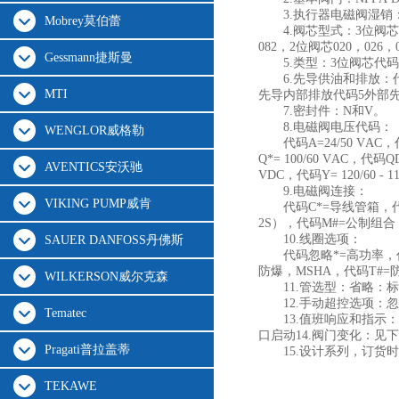
3.执行器电磁阀湿
Mobrey莫伯蕾
4.阀芯型式：3位阀芯001
082，2位阀芯020，026，
Gessmann捷斯曼
5.类型：3位阀芯代码C,
6.先导供油和排放：
MTI
先导内部排放代码5外部
7.密封件：N和V。
8.电磁阀电压代码：
WENGLOR威格勒
代码A=24/50 VAC，
Q*= 100/60 VAC，代码QD
AVENTICS安沃驰
VDC，代码Y= 120/60 - 1
9.电磁阀连接：
VIKING PUMP威肯
代码C*=导线管箱，代
2S），代码M#=公制组合
10.线圈选项：
SAUER DANFOSS丹佛斯
代码忽略*=高功率，代
防爆，MSHA，代码T#=防爆，
WILKERSON威尔克森
11.管选型：省略：标准压
12.手动超控选项：
Tematec
13.值班响应和指示：
口启动14.阀门变化：见
Pragati普拉盖蒂
15.设计系列，订货
TEKAWE