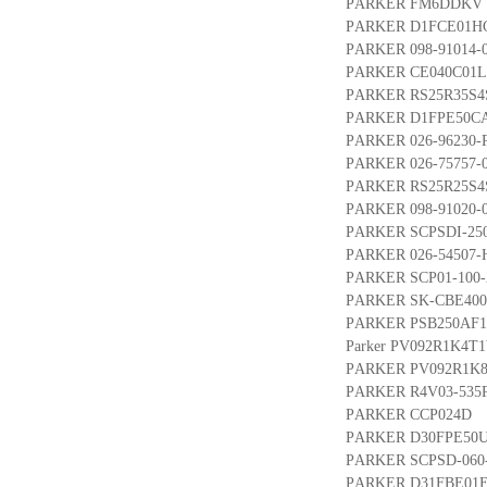
PARKER FM6DDKV
PARKER D1FCE01H
PARKER 098-91014-
PARKER CE040C01L
PARKER RS25R35S
PARKER D1FPE50C
PARKER 026-96230-P
PARKER 026-75757-0
PARKER RS25R25S4
PARKER 098-91020-
PARKER SCPSDI-250
PARKER 026-54507-H
PARKER SCP01-100-
PARKER SK-CBE40
PARKER PSB250AF1
Parker PV092R1K4
PARKER PV092R1K
PARKER R4V03-535
PARKER CCP024D
PARKER D30FPE50
PARKER SCPSD-060-
PARKER D31FBE01