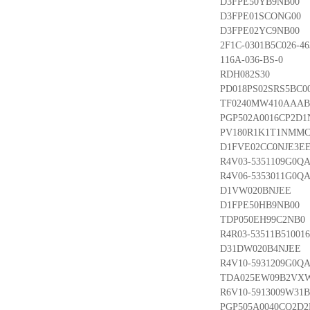
D3FPE50YB9NB00
D3FPE01SCONG00
D3FPE02YC9NB00
2F1C-0301B5C026-46
116A-036-BS-0
RDH082S30
PD018PS02SRS5BC00
TF0240MW410AAAB
PGP502A0016CP2D1N
PV180R1K1T1NMMC
D1FVE02CC0NJE3E
R4V03-5351109G0QA
R4V06-5353011G0QA
D1VW020BNJEE
D1FPE50HB9NB00
TDP050EH99C2NB0
R4R03-53511B510016
D31DW020B4NJEE
R4V10-5931209G0QA
TDA025EW09B2VX
R6V10-5913009W31B
PGP505A0040CQ2D2