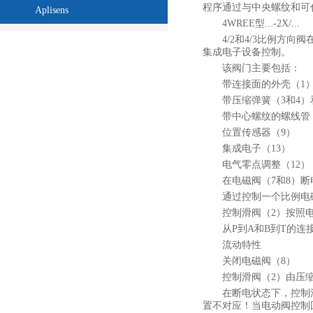
程序通过与中央螺纹和可伸
Aplisens
4WREE型...-2X/...
4/2和4/3比例
集成电子设备控制。
该阀门主要包括：
带连接面的外壳（1
带压缩弹簧（3和4）
带中心螺纹的螺线管（
位置传感器（9）
集成电子（13）
电气零点调整（12）
在电磁阀（7和8）
通过控制一个比例电磁
控制滑阀（2）按照
从P到A和B到T的
流动特性
关闭电磁阀（8）
控制滑阀（2）由压
在断电状态下，控制
置不对应！当电动阀控制