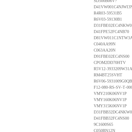
SD500B06V?
D41VW001C4NJWI3
R4R03-59531B5
R6V03-59130B1
D31FBE02EC4NKW0
D41FPE52FC4NB70
D81VW011C1NTW3
C040AA99N
C063AA20N
D91FBE02EC4NS00
CPOM2DD70HTV
R5V12-3933209W31A
RM4BT25SVHT
R6V06-5931009G0QB
F12-080-RS-SV-T-00
VMY210K06NV1P
VMY160K06NV1P
VMY315K06NV1P
D31FBB32DC4NKW0
D41FBB32FC4NS00
9C1600S65
C050BN12N