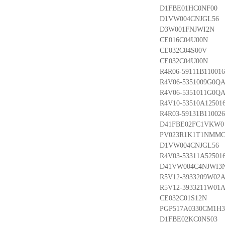
D1FBE01HC0NF00
D1VW004CNJGL56
D3W001FNJWI2N
CE016C04U00N
CE032C04S00V
CE032C04U00N
R4R06-59111B110016
R4V06-5351009G0QA
R4V06-5351011G0QA
R4V10-53510A125016
R4R03-59131B110026
D41FBE02FC1VKW0
PV023R1K1T1NMM
D1VW004CNJGL56
R4V03-53311A525016
D41VW004C4NJWI3
R5V12-3933209W02A
R5V12-3933211W01A
CE032C01S12N
PGP517A0330CM1H3
D1FBE02KC0NS03