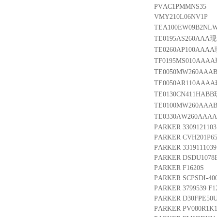
PVAC1PMMNS35
VMY210L06NV1P
TEA100EW09B2NL
TE0195AS260AAA
TE0260AP100AAA
TF0195MS010AAA
TE0050MW260AA
TE0050AR110AAA
TE0130CN411HAB
TE0100MW260AA
TE0330AW260AA
PARKER 3309121103
PARKER CVH201P6
PARKER 3319111039
PARKER DSDU1078E3
PARKER F1620S
PARKER SCPSDI-40
PARKER 3799539 F12
PARKER D30FPE50
PARKER PV080R1K