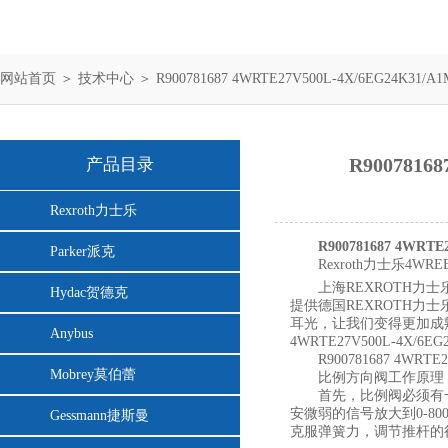
网站首页
＞
技术中心
＞ R900781687 4WRTE27V500L-4X/6EG24
R900781
产品目录
Rexroth力士乐
R900781687 4W
Parker派克
Rexroth力士乐4WRE
上海REXROTH力
Hydac贺德克
提供德国REXROTH力士
耳光，让我们变得更加成
Anybus
4WRTE27V500L-4X/6EG
R900781687 4WRTE
Mobrey莫伯蕾
比例方向阀工作原理
首先，比例阀必须有
安微弱的信号放大到0-
Gessmann捷斯曼
克服弹簧力，调节推杆的