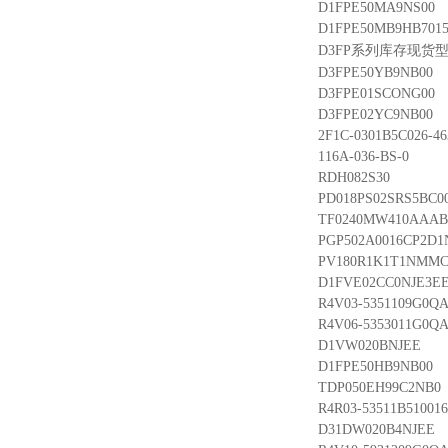
D1FPE50MA9NS00
D1FPE50MB9HB701
D3FP系列库存现货
D3FPE50YB9NB00
D3FPE01SCONG00
D3FPE02YC9NB00
2F1C-0301B5C026-46
116A-036-BS-0
RDH082S30
PD018PS02SRS5BC00
TF0240MW410AAAB
PGP502A0016CP2D1N
PV180R1K1T1NMMC
D1FVE02CC0NJE3E
R4V03-5351109G0QA
R4V06-5353011G0QA
D1VW020BNJEE
D1FPE50HB9NB00
TDP050EH99C2NB0
R4R03-53511B510016
D31DW020B4NJEE