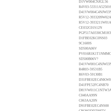
D1VW004CNJGL56
R4V03-53311A525016
D41VW004C4NJWI3
R5V12-3933209W02A
R5V12-3933211W01A
CE032C01S12N
PGP517A0330CM1H3
D1FBE02KC0NS03
9C1600S
SD500A06V
PV016R1K1T1NMM
SD500B06V?
D41VW001C4NJWI3
R4R03-59531B5
R6V03-59130B1
D31FBE02EC4NKW0
D41FPE52FC4NB70
D81VW011C1NTW3
C040AA99N
C063AA20N
D91FBE02EC4NS00
CPOM2DD70HTV