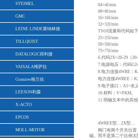
STEIMEL
04=4l/min
08=8l/min
GMC
16=16l/min
32=32l/min
LEINE LINDE莱纳林德
TN10流量和代码如
25=25l/min
TILLQUIST
50=50l/min
75=75l/min
DATALOGIC得利捷
6.代码2X=20-29
7.电源电压：代码G2
VAISALA维萨拉
8.电力连接4WRE：K
电力连接4WREE：K
Granzow格兰佐
9.电子接口：A1=名
LEESON利森
10.材料：V=FKM。
11.明确文本中的其
X-ACTO
EPCOS
4WREE型…2X型…
MOLL-MOTOR
阀门有两个开关位置
磁。而不是第二个比例太阳