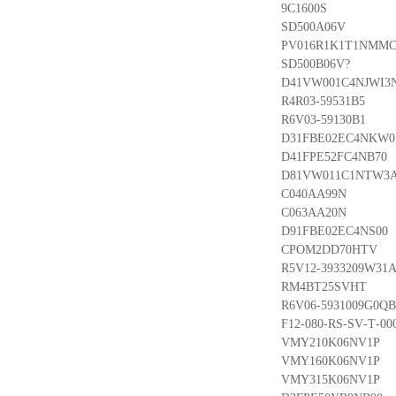
9C1600S
SD500A06V
PV016R1K1T1NMM
SD500B06V?
D41VW001C4NJWI3
R4R03-59531B5
R6V03-59130B1
D31FBE02EC4NKW0
D41FPE52FC4NB70
D81VW011C1NTW3
C040AA99N
C063AA20N
D91FBE02EC4NS00
CPOM2DD70HTV
R5V12-3933209W31A
RM4BT25SVHT
R6V06-5931009G0QB
F12-080-RS-SV-T-00
VMY210K06NV1P
VMY160K06NV1P
VMY315K06NV1P