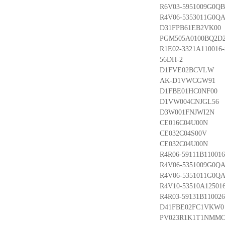
R6V03-5951009G0QB
R4V06-5353011G0QA
D31FPB61EB2VK00
PGM505A0100BQ2D2
R1E02-3321A110016-
56DH-2
D1FVE02BCVLW
AK-D1VWCGW91
D1FBE01HC0NF00
D1VW004CNJGL56
D3W001FNJWI2N
CE016C04U00N
CE032C04S00V
CE032C04U00N
R4R06-59111B110016
R4V06-5351009G0QA
R4V06-5351011G0QA
R4V10-53510A125016
R4R03-59131B110026
D41FBE02FC1VKW0
PV023R1K1T1NMM