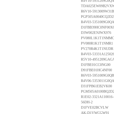
R4V10-5931209G0QA
TDA025EW09B2VX
R6V10-5913009W31B
PGP505A0040CQ2D2
R4V03-5351009G0QA
D1FBB39HC0NF00X
D3W002ENJWX976
PV080L1K1T1NMM
PV080R1K1T1NMR1
PV270R4K1T1NUDR
R4V03-53331A125026
R5V10-4951209GAGA
D1FBE01CC0NG00
D91FBE01HC4NF00
R6V03-5951009G0QB
R4V06-5353011G0QA
D31FPB61EB2VK00
PGM505A0100BQ2D2
R1E02-3321A110016-
56DH-2
D1FVE02BCVLW
AK-D1VWCGW91