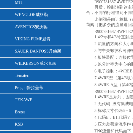
R900781687 4WRTE
MTI
再后，控制油到达主
合，不同的行程得到不同
WENGLOR威格勒
比例阀是由计算机（
荷阀（把多余的流量送回
AVENTICS安沃驰
R900781687 4WR
1.4/2号和4/3号
VIKING PUMP威肯
2.流量的方向和大小
3.与中央螺纹和可
SAUER DANFOSS丹佛斯
4.板块装配：连接位置根
WILKERSON威尔克森
5.以分辨率为中心的
6.电子控制：4WR
Tematec
7.4WRE型（第4
8.4WRE-A型（第
Pragati普拉盖蒂
R900781687 4WR
1.4WRE是系列，固
TEKAWE
2.无代码=没有集成
3.标称尺寸代码6＝6
Breter
4.代码E，E1,代码
KSB
5.压力差额定流率P=1
TN6流量和代码如下