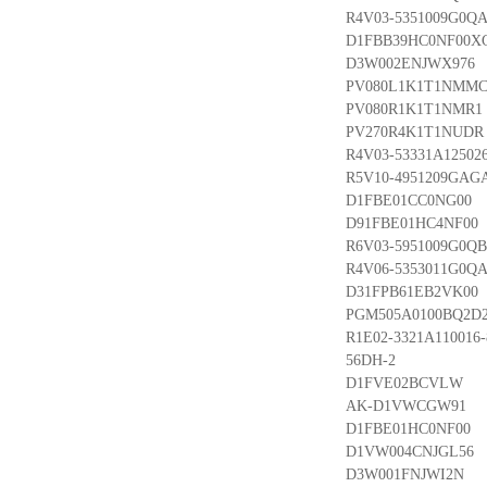
R4V03-5351009G0QA
D1FBB39HC0NF00X
D3W002ENJWX976
PV080L1K1T1NMM
PV080R1K1T1NMR1
PV270R4K1T1NUDR
R4V03-53331A125026
R5V10-4951209GAGA
D1FBE01CC0NG00
D91FBE01HC4NF00
R6V03-5951009G0QB
R4V06-5353011G0QA
D31FPB61EB2VK00
PGM505A0100BQ2D2
R1E02-3321A110016-
56DH-2
D1FVE02BCVLW
AK-D1VWCGW91
D1FBE01HC0NF00
D1VW004CNJGL56
D3W001FNJWI2N