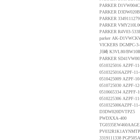
PARKER D1VW004C
PARKER D3DW020
PARKER 334911127
PARKER VMY210L0
PARKER R4V03-53
parker AK-D1VWC
VICKERS DGMPC-3
川崎 K3VL80/BW10
PARKER SD41VW00
0510325016 AZPF-
0510325016AZPF-11
0510425009 AZPF-1
0510725030 AZPF-1
0510665334 AZPFF-1
0510225306 AZPF-1
0510325006AZPF-11
D3DW020DVTPZ5
PWDXXA-400
TG0335EW460AAGE
PV032R1K1AYNMT
3319111338 PGP50