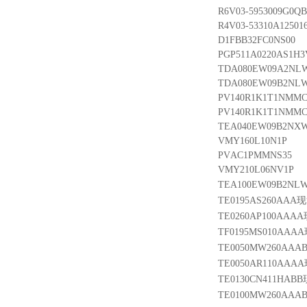
R6V03-5953009G0QB
R4V03-53310A125016
D1FBB32FC0NS00
PGP511A0220AS1H3V
TDA080EW09A2NL
TDA080EW09B2NL
PV140R1K1T1NMM
PV140R1K1T1NMM
TEA040EW09B2NX
VMY160L10N1P
PVAC1PMMNS35
VMY210L06NV1P
TEA100EW09B2NL
TE0195AS260AAA
TE0260AP100AAA
TF0195MS010AAA
TE0050MW260AA
TE0050AR110AAA
TE0130CN411HAB
TE0100MW260AA