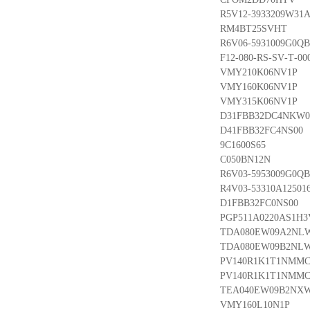
R5V12-3933209W31A
RM4BT25SVHT
R6V06-5931009G0QB
F12-080-RS-SV-T-00
VMY210K06NV1P
VMY160K06NV1P
VMY315K06NV1P
D31FBB32DC4NKW0
D41FBB32FC4NS00
9C1600S65
C050BN12N
R6V03-5953009G0QB
R4V03-53310A125016
D1FBB32FC0NS00
PGP511A0220AS1H3V
TDA080EW09A2NL
TDA080EW09B2NL
PV140R1K1T1NMM
PV140R1K1T1NMM
TEA040EW09B2NX
VMY160L10N1P