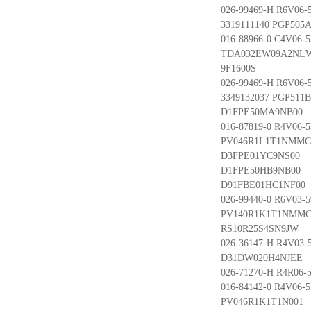
026-99469-H R6V06-
3319111140 PGP50
016-88966-0 C4V06-
TDA032EW09A2NL
9F1600S
026-99469-H R6V06-
3349132037 PGP511
D1FPE50MA9NB00
016-87819-0 R4V06-
PV046R1L1T1NMMC
D3FPE01YC9NS00
D1FPE50HB9NB00
D91FBE01HC1NF00
026-99440-0 R6V03-
PV140R1K1T1NMMC
RS10R25S4SN9JW
026-36147-H R4V03
D31DW020H4NJEE
026-71270-H R4R06-
016-84142-0 R4V06-
PV046R1K1T1N001