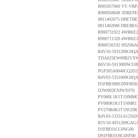
R901057060 VT-VRP
R900958848 3DREPE
0811402075 DBETB
0811402080 DREBE
R900731922 4WRKE
R900711320 4WRKE
R900536192 HSZ06A
R4V10-5931209G0QA
TDA025EW09B2VX
R6V10-5913009W31B
PGP505A0040CQ2D2
R4V03-5351009G0QA
D1FBB39HC0NF00X
D3W002ENJWX976
PV080L1K1T1NMM
PV080R1K1T1NMR1
PV270R4K1T1NUDR
R4V03-53331A125026
R5V10-4951209GAGA
D1FBE01CC0NG00
D91FBE01HC4NF00