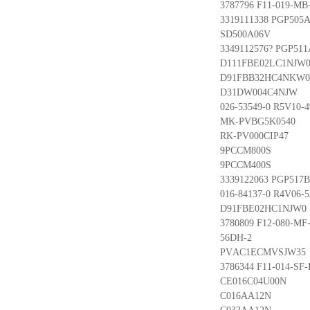
3787796 F11-019-MB
3319111338 PGP50
SD500A06V
3349112576? PGP51
D111FBE02LC1NJW
D91FBB32HC4NKW0
D31DW004C4NJW
026-53549-0 R5V10-
MK-PVBG5K0540
RK-PV000CIP47
9PCCM800S
9PCCM400S
3339122063 PGP517
016-84137-0 R4V06-
D91FBE02HC1NJW0
3780809 F12-080-MF
56DH-2
PVAC1ECMVSJW35
3786344 F11-014-SF-
CE016C04U00N
C016AA12N