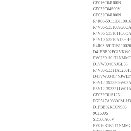
CE016C04U00N
CE032C04S00V
CE032C04U00N
R4R06-59111B110016
R4V06-5351009G0QA
R4V06-5351011G0QA
R4V10-53510A125016
R4R03-59131B110026
D41FBE02FC1VKW0
PV023R1K1T1NMM
D1VW004CNJGL56
R4V03-53311A525016
D41VW004C4NJWI3
R5V12-3933209W02A
R5V12-3933211W01A
CE032C01S12N
PGP517A0330CM1H3
D1FBE02KC0NS03
9C1600S
SD500A06V
PV016R1K1T1NMM