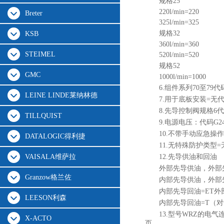
规格25
220l/min=220
Breter
325l/min=325
规格32
KSB
360l/min=360
STEIMEL
520l/min=520
规格52
GMC
1000l/min=1000
6.组件系列70至79
LEINE LINDE莱纳林德
7.用于底板安装=无
8.先导控制阀规格6
TILLQUIST
9.电源电压：代码G2
10.不带手动应急操
DATALOGIC得利捷
11.无特殊防护类型
VAISALA维萨拉
12.先导供油和回油
外部先导供油，外部
Granzow格兰佐
内部先导供油，外部
内部先导回油=ET外
LEESON利森
内部先导回油=T（对
13.型号WRZ的电气
X-ACTO
页。