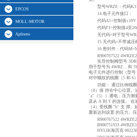
型号WRZE：代码K3
EPCOS
14.电子元件接口：
代码A1=控制值±10V
MOLL-MOTOR
代码F1=控制值4至20
Aplisens
无代码=对于型号WR
15.无代码=不带减压阀
16.密封件：代码M=
R900767522 4WR
先导控制阀型号 3D
用于型号为 4WRZ...
电子元件进行控制（型号 .W
对中螺纹的线圈（5 和 6
功能： 通过比例线圈
（8）保 持在中心位置。
"a"（5））通电，压力
及从 A 到 T 的连接
（4）受线圈 "b" 支 
重新达到设置 的压力。
R900767522 4WR
R900751933 4WR
HYLIK海历克 002238