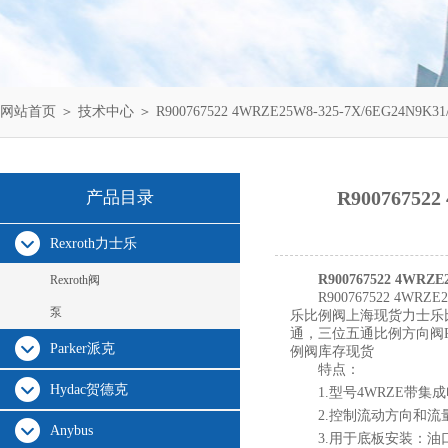
网站首页
＞
技术中心
＞ R900767522 4WRZE25W8-325-7X/6EG24
R9007675
产品目录
Rexroth力士乐
R900767522 4WR
Rexroth阀
R900767522 4WR
泵
乐比例阀上海现货力士乐
通，三位五通比例方向阀
Parker派克
例阀库存现货
特点：
Hydac贺德克
1.型号4WRZE带
2.控制流动方向和
Anybus
3.用于底板安装：油