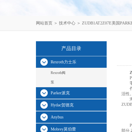
网站首页
＞
技术中心
＞ ZUDB1AT2Z07E美国P
产品目录
Rexroth力士乐
Rexroth阀
泵
Parker派克
活性
ZU
Hydac贺德克
Anybus
Mobrey莫伯蕾
部分