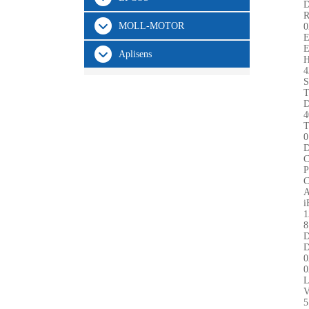
MOLL-MOTOR
0
Aplisens
H
4
S
4
0
C
P
C
A
i
1
8
0
0
V
5