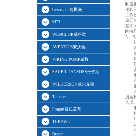
制盖
Gessmann捷斯曼
作和
工作
单元
MTI
置不
的液
WENGLOR威格勒
A、
AVENTICS安沃驰
VIKING PUMP威肯
SAUER DANFOSS丹佛斯
WILKERSON威尔克森
Tematec
用这
选项
Pragati普拉盖蒂
TEKAWE
Breter