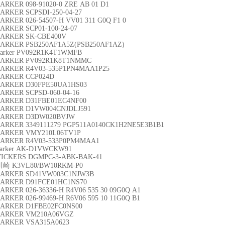
ARKER 098-91020-0 ZRE AB 01 D1
ARKER SCPSDI-250-04-27
ARKER 026-54507-H VV01 311 G0Q F1 0
ARKER SCP01-100-24-07
PARKER SK-CBE400V
ARKER PSB250AF1A5Z(PSB250AF1AZ)
arker PV092R1K4T1WMFB
PARKER PV092R1K8T1NMMC
PARKER R4V03-535P1PN4MAA1P25
PARKER CCP024D
PARKER D30FPE50UA1HS03
ARKER SCPSD-060-04-16
PARKER D31FBE01EC4NF00
PARKER D1VW004CNJDLJ591
PARKER D3DW020BVJW
ARKER 3349111279 PGP511A0140CK1H2NE5E3B1B1
PARKER VMY210L06TV1P
PARKER R4V03-533P0PM4MAA1
arker AK-D1VWCKW91
VICKERS DGMPC-3-ABK-BAK-41
川崎 K3VL80/BW10RKM-P0
PARKER SD41VW003C1NJW3B
PARKER D91FCE01HC1NS70
ARKER 026-36336-H R4V06 535 30 09G0Q A1
ARKER 026-99469-H R6V06 595 10 11G0Q B1
PARKER D1FBE02FC0NS00
PARKER VM210A06VGZ
PARKER VSA315A0623