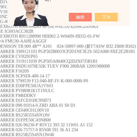
吗？
SD1VW020DNJW
9012787804WE10EB5X/EG24N9K4/M
PV180R1K1T1WMMC
INDY20-B-PND-S290-L-K25-1
G-40519-G0O
REXROTH R900566283 M-3SEW6U3X/420MG24N9K4
E IC693ACC302B
EXROTH R911288990 HDD02.2-W040N-HD32-01-FW
e+h FMU30-AAHEAAGGF
ENISON TB 009 4R** A101 024-50897-000 (新T7ASW B32 ZR00 B102)
ARKER 3309121103 PGP502B0033CP2D1NE3E2S-502A000 8XE2E2B1B1
PARKER CVH201P65
ARKER 3319111039 PGP505A0040CQ2D2NJ7J5B1B1
ARKER DSDU1078E32K TUEV F900 280BAR 12091900008
ARKER F1620S
ARKER SCPSDI-400-14-17
ARKER 3799539 F12-040-RF-IV-K-000-0000-P0
PARKER D30FPE50UA1VS03
PARKER PV080R1K1T1NULC
PARKER FM6DDKV
PARKER D1FCE01HC9NB73
ARKER 098-91014-0 ZRD ABA 01 S0 D1
ARKER CE040C01L00V10
PARKER RS25R35S4SN1JW
PARKER D1FPE50CA9NB00
ARKER 026-96230-P R5V12 393 32 11W01 A1 152
ARKER 026-75757-0 R5S08 591 36 A1 234
PARKER RS25R25S4SN1JW40