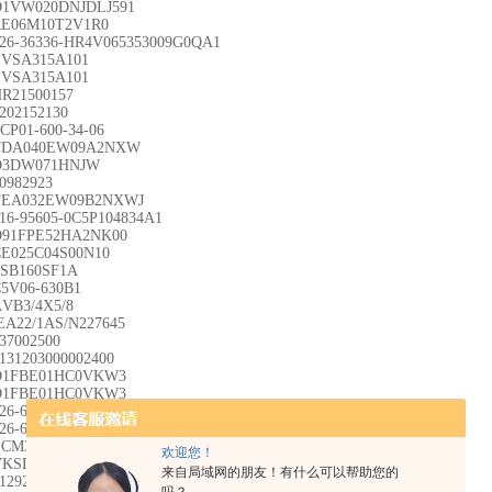
D1VW020DNJDLJ591
RE06M10T2V1R0
26-36336-HR4V065353009G0QA1
EVSA315A101
EVSA315A101
R21500157
202152130
CP01-600-34-06
TDA040EW09A2NXW
D3DW071HNJW
0982923
TEA032EW09B2NXWJ
16-95605-0C5P104834A1
D91FPE52HA2NK00
E025C04S00N10
SB160SF1A
5V06-630B1
VB3/4X5/8
EA22/1AS/N227645
37002500
131203000002400
D1FBE01HC0VKW3
D1FBE01HC0VKW3
26-67036-0C5V06611B1
26-67068-0C5V12-612-B1
LCM3PP02V11
欢迎您！
KSD96T6701541/BA24
来自局域网的朋友！有什么可以帮助您的
12926HydacBausatzFZP-3/4.0/P+V/20(UKF-3)20°3730873