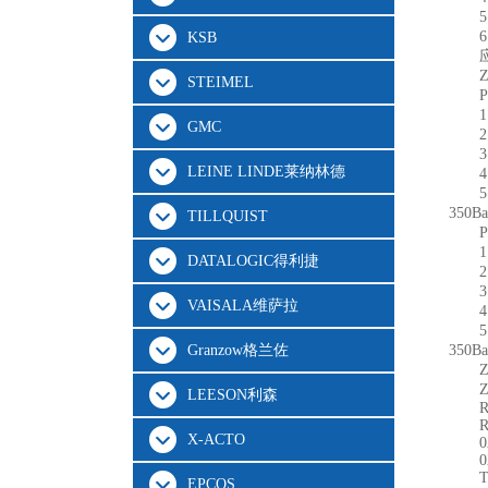
KSB
STEIMEL
GMC
LEINE LINDE莱纳林德
350Ba
TILLQUIST
DATALOGIC得利捷
VAISALA维萨拉
Granzow格兰佐
350Ba
LEESON利森
X-ACTO
0
0
EPCOS