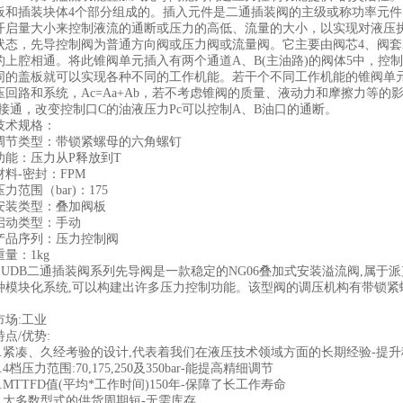
板和插装块体4个部分组成的。插入元件是二通插装阀的主级或称功率元
开启量大小来控制液流的通断或压力的高低、流量的大小，以实现对液压
状态，先导控制阀为普通方向阀或压力阀或流量阀。它主要由阀芯4、阀套2
的上腔相通。将此锥阀单元插入有两个通道A、B(主油路)的阀体5中，控
同的盖板就可以实现各种不同的工作机能。若干个不同工作机能的锥阀单
压回路和系统，Ac=Aa+Ab，若不考虑锥阀的质量、液动力和摩擦力等的
B接通，改变控制口C的油液压力Pc可以控制A、B油口的通断。
技术规格：
调节类型：带锁紧螺母的六角螺钉
功能：压力从P释放到T
材料-密封：FPM
压力范围（bar)：175
安装类型：叠加阀板
启动类型：手动
产品序列：压力控制阀
重量：1kg
ZUDB二通插装阀系列先导阀是一款稳定的NG06叠加式安装溢流阀,属于
种模块化系统,可以构建出许多压力控制功能。该型阀的调压机构有带锁紧
。
市场:工业
特点/优势:
1.紧凑、久经考验的设计,代表着我们在液压技术领域方面的长期经验-提
2.4档压力范围:70,175,250及350bar-能提高精细调节
3.MTTFD值(平均*工作时间)150年-保障了长工作寿命
4.大多数型式的供货周期短-无需库存