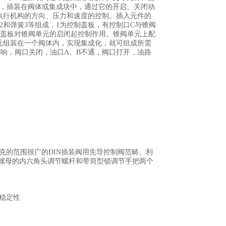
件，插装在阀体或集成块中，通过它的开启、关闭动
执行机构的方向、压力和速度的控制。插入元件的
和弹簧3等组成，1为控制盖板，有控制口C与锥阀
制盖板对锥阀单元的启闭起控制作用。锥阀单元上配
元组装在一个阀体内，实现集成化，就可组成所需
影响，阀口关闭，油口A、B不通，阀口打开，油路
派克的范围很广的DIN插装阀用先导控制阀范畴。利
螺母的内六角头调节螺杆和带筒型锁调节手把两个
升稳定性