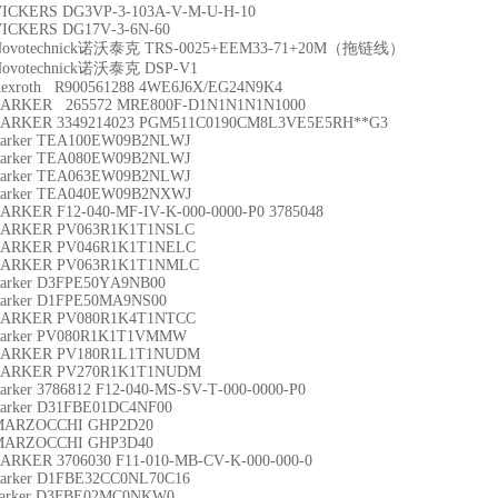
ICKERS DG3VP-3-103A-V-M-U-H-10
ICKERS DG17V-3-6N-60
Novotechnick诺沃泰克 TRS-0025+EEM33-71+20M（拖链线）
Novotechnick诺沃泰克 DSP-V1
exroth R900561288 4WE6J6X/EG24N9K4
PARKER 265572 MRE800F-D1N1N1N1N1000
ARKER 3349214023 PGM511C0190CM8L3VE5E5RH**G3
arker TEA100EW09B2NLWJ
arker TEA080EW09B2NLWJ
Parker TEA063EW09B2NLWJ
arker TEA040EW09B2NXWJ
ARKER F12-040-MF-IV-K-000-0000-P0 3785048
PARKER PV063R1K1T1NSLC
PARKER PV046R1K1T1NELC
PARKER PV063R1K1T1NMLC
arker D3FPE50YA9NB00
arker D1FPE50MA9NS00
PARKER PV080R1K4T1NTCC
arker PV080R1K1T1VMMW
PARKER PV180R1L1T1NUDM
PARKER PV270R1K1T1NUDM
arker 3786812 F12-040-MS-SV-T-000-0000-P0
arker D31FBE01DC4NF00
MARZOCCHI GHP2D20
MARZOCCHI GHP3D40
ARKER 3706030 F11-010-MB-CV-K-000-000-0
arker D1FBE32CC0NL70C16
arker D3FBE02MC0NKW0