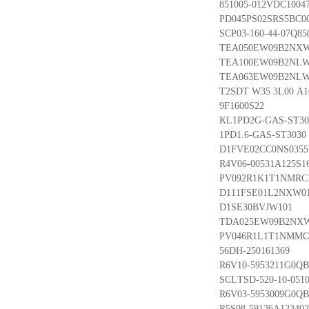
851005-012VDC1004
PD045PS02SRS5BC0
SCP03-160-44-07Q85
TEA050EW09B2NXW
TEA100EW09B2NLW
TEA063EW09B2NLW
T2SDT W35 3L00 A10
9F1600S22
KL1PD2G-GAS-ST30
1PD1.6-GAS-ST3030
D1FVE02CC0NS0355
R4V06-00531A125S16
PV092R1K1T1NMRC
D111FSE01L2NXW0
D1SE30BVJW101
TDA025EW09B2NX
PV046R1L1T1NMMC
56DH-250161369
R6V10-5953211G0QB
SCLTSD-520-10-051
R6V03-5953009G0Q
R5S08-59136A123402