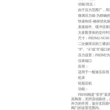
功能/优点：
由于压力范围广，用
微调压力级-为精确
快速响应-确保优化
直接操作、缓冲活塞
大多数变体的交付时
尺寸：PRDM2-NG06（
二次侧泄压的三通设
“P"、“A"或“B"端
压力设置：PRDM2为25
仪表端口
应用：
适用于一般液压应用
机床
轮胎压机
功能：
PRDM阀是“常开
其阀座，关闭流动路径，
外力的作用，该分支回路
阀门的设置范围内。