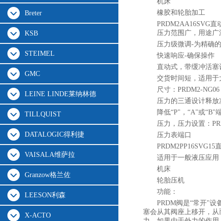
机床
橡胶和轮胎加工
Breter
PRDM2AA16SVG
直
压力范围广，用途广
KSB
压力级微调-为精确
STEIMEL
快速响应-确保操作
直动式，带缓冲活塞
GMC
交货时间短，适用于
尺寸：PRDM2-NG06
LEINE LINDE莱纳林德
压力的三通设计释放
降低“P"，“A"或“B
TILLQUIST
压力，压力设置：PRDM2
DATALOGIC得利捷
压力表端口
PRDM2PP16SV
VAISALA维萨拉
适用于一般液压应用
机床
Granzow格兰佐
轮胎压机
功能：
LEESON利森
PRDM阀是“常开
塞会从其阀座上移开，从
X-ACTO
力。如果由于外力的作用