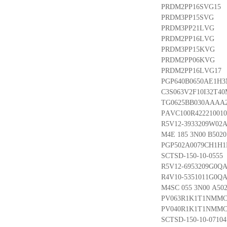
PRDM2PP16SVG15
PRDM3PP15SVG
PRDM3PP21LVG
PRDM2PP16LVG
PRDM3PP15KVG
PRDM2PP06KVG
PRDM2PP16LVG17
PGP640B0650AE1H3N
C3S063V2F10I32T40
TG0625BB030AAAA
PAVC100R422210010
R5V12-3933209W02A
M4E 185 3N00 B5020
PGP502A0079CH1H1
SCTSD-150-10-0555
R5V12-6953209G0QA
R4V10-5351011G0QA
M4SC 055 3N00 A502
PV063R1K1T1NMMC
PV040R1K1T1NMMC
SCTSD-150-10-07104