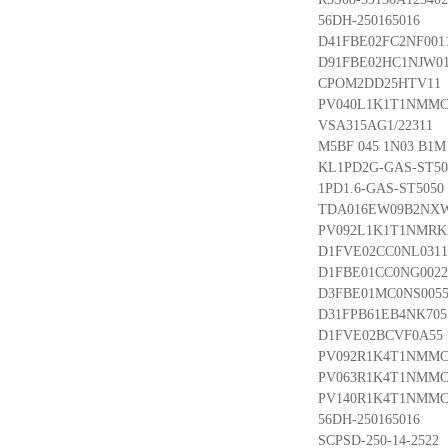
56DH-250165016
D41FBE02FC2NF001
D91FBE02HC1NJW0
CPOM2DD25HTV11
PV040L1K1T1NMMC
VSA315AG1/22311
M5BF 045 1N03 B1M 
KL1PD2G-GAS-ST50
1PD1.6-GAS-ST5050
TDA016EW09B2NX
PV092L1K1T1NMRK
D1FVE02CC0NL0311
D1FBE01CC0NG0022
D3FBE01MC0NS005
D31FPB61EB4NK705
D1FVE02BCVF0A55
PV092R1K4T1NMMC
PV063R1K4T1NMMC
PV140R1K4T1NMMC
56DH-250165016
SCPSD-250-14-2522