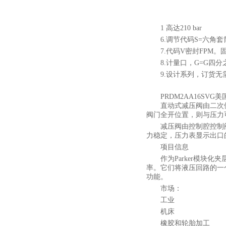
1 高达210 bar
6.调节代码S=六角
7.代码V密封FPM。
8.计量口，G=G四分
9.设计系列，订货无
PRDM2AA16SVG美
直动式减压阀由二次
阀门全开位置，则与压力
减压阀由控制腔控制
力稳定，压力表显示出口
项目信息
作为Parker模块
率。它们将液压回路的一
功能。
市场：
工业
机床
橡胶和轮胎加工