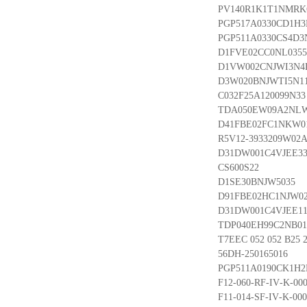
PV140R1K1T1NMRK
PGP517A0330CD1H3
PGP511A0330CS4D3
D1FVE02CC0NL0355
D1VW002CNJWI3N4
D3W020BNJWTI5N1
C032F25A120099N33
TDA050EW09A2NL
D41FBE02FC1NKW0
R5V12-3933209W02A
D31DW001C4VJEE3
CS600S22
D1SE30BNJW5035
D91FBE02HC1NJW0
D31DW001C4VJEE1
TDP040EH99C2NB01
T7EEC 052 052 B25 
56DH-250165016
PGP511A0190CK1H2
F12-060-RF-IV-K-00
F11-014-SF-IV-K-000