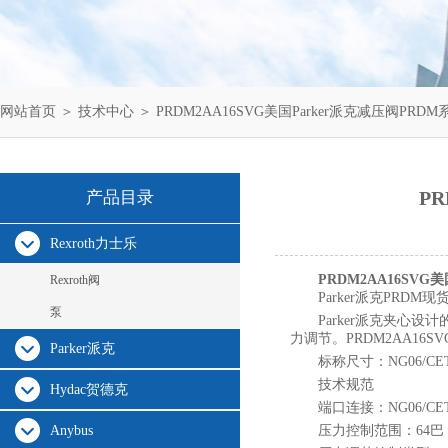
网站首页
＞
技术中心
＞ PRDM2AA16SVG美国Parker派克减压阀PR
P
产品目录
Rexroth力士乐
PRDM2AA16SVG
Rexroth阀
Parker派克PRDM现
泵
Parker派克夹心
力调节。
PRDM2AA16S
Parker派克
标称尺寸：NG06/CE
技术规范
Hydac贺德克
端口连接：NG06/CET
Anybus
压力控制范围：64巴