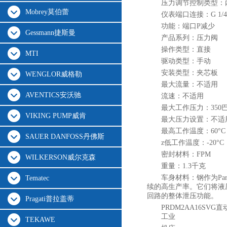
压力调节控制类型：
Mobrey莫伯蕾
仪表端口连接：G 1/4
功能：端口P减少
Gessmann捷斯曼
产品系列：压力阀
操作类型：直接
MTI
驱动类型：手动
安装类型：夹芯板
WENGLOR威格勒
最大流量：不适用
AVENTICS安沃驰
流速：不适用
最大工作压力：350
VIKING PUMP威肯
最大压力设置：不适
最高工作温度：60°C
SAUER DANFOSS丹佛斯
z低工作温度：-20°C
密封材料：FPM
WILKERSON威尔克森
重量：1.3千克
车身材料：钢作为Pa
Tematec
续的高生产率。它们将液
回路的整体泄压功能。
Pragati普拉盖蒂
PRDM2AA16SVG
直
工业
TEKAWE