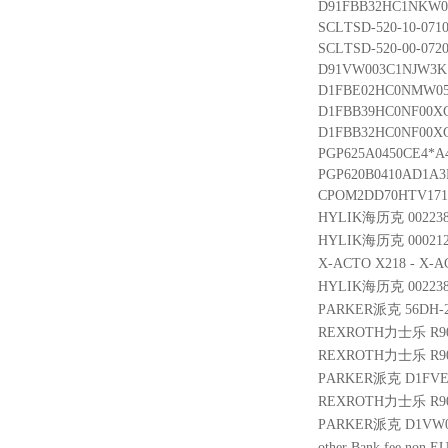
D91FBB32HC1NKW0
SCLTSD-520-10-071
SCLTSD-520-00-072
D91VW003C1NJW3K
D1FBE02HC0NMW0
D1FBB39HC0NF00XG
D1FBB32HC0NF00XG
PGP625A0450CE4*A4
PGP620B0410AD1A3M
CPOM2DD70HTV171
HYLIK海历克 002238
HYLIK海历克 000212
X-ACTO X218 - X-
HYLIK海历克 002238
PARKER派克 56DH-2 -
REXROTH力士乐 R900
REXROTH力士乐 R9010
PARKER派克 D1FVE
REXROTH力士乐 R901
PARKER派克 D1VW0
other Bank fee non E