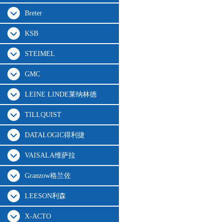
Breter
KSB
STEIMEL
GMC
LEINE LINDE莱纳林德
TILLQUIST
DATALOGIC得利捷
VAISALA维萨拉
Granzow格兰佐
LEESON利森
X-ACTO