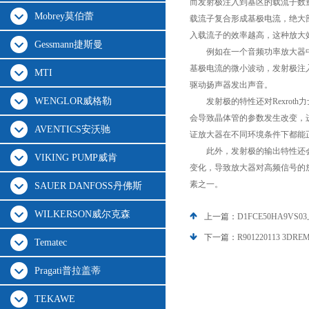
而发射极注入到基区的载流子数
Mobrey莫伯蕾
载流子复合形成基极电流，绝大
入载流子的效率越高，这种放大
Gessmann捷斯曼
例如在一个音频功率放大器中，
基极电流的微小波动，发射极注
MTI
驱动扬声器发出声音。
WENGLOR威格勒
发射极的特性还对Rexrot
会导致晶体管的参数发生改变，
AVENTICS安沃驰
证放大器在不同环境条件下都能
此外，发射极的输出特性还会
VIKING PUMP威肯
变化，导致放大器对高频信号的
素之一。
SAUER DANFOSS丹佛斯
WILKERSON威尔克森
上一篇：
D1FCE50HA9V
下一篇：
R901220113 3D
Tematec
Pragati普拉盖蒂
TEKAWE