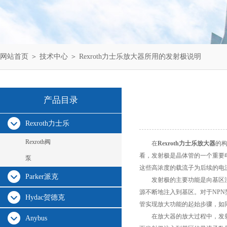
网站首页
＞
技术中心
＞ Rexroth力士乐放大器所用的发射极说明
产品目录
Rexroth力士乐
Rexroth阀
在
Rexroth力士乐放大器
的
看，发射极是晶体管的一个重要
泵
这些高浓度的载流子为后续的电
Parker派克
发射极的主要功能是向基区注入
源不断地注入到基区。对于NP
Hydac贺德克
管实现放大功能的起始步骤，如
在放大器的放大过程中，发射极
Anybus