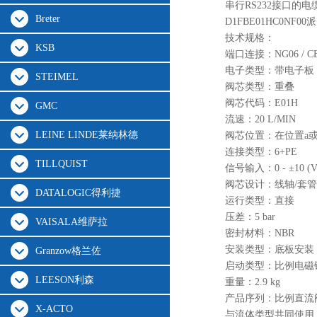
串行RS232接口的
Breter
D1FBE01HC0N
技术规格：
KSB
端口连接：NG06 / CE
电子类型：带电子板
STEIMEL
阀芯类型：重叠
阀芯代码：E01H
GMC
流速：20 L/MIN
LEINE LINDE莱纳林德
阀芯位置：在位置a或
连接类型：6+PE
TILLQUIST
信号输入：0 - ±10 (V
阀芯设计：线轴/套管
DATALOGIC得利捷
运行类型：直接
压差：5 bar
VAISALA维萨拉
密封材料：NBR
安装类型：底板安装
Granzow格兰佐
启动类型：比例电磁
LEESON利森
重量：2.9 kg
产品序列：比例直流
X-ACTO
与流体类型共同使用