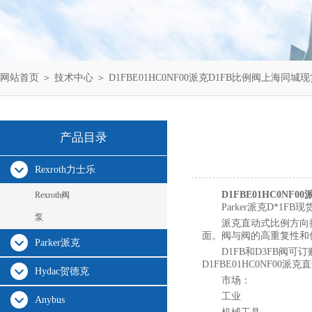
网站首页
＞
技术中心
＞ D1FBE01HC0NF00派克D1FB比例阀上海同城
产品目录
Rexroth力士乐
D1FBE01HC0NF
Rexroth阀
Parker派克D*1FB现
泵
派克直动式比例方向控制
面。阀与阀的高重复性和
Parker派克
D1FB和D3FB阀可
D1FBE01HC0NF0
Hydac贺德克
市场：
工业
Anybus