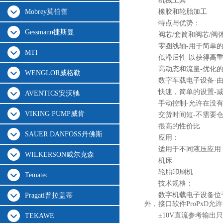
机械工具
Mobrey莫伯蕾
橡胶和轮胎加工
特点与优势：
Gessmann捷斯曼
阀芯/套筒和阀芯/
零圈线轴-用于简单
MTI
低滞后性-以获得高
高动态和流量-优化
WENGLOR威格勒
数字车载电子设备-
快速，简单的设置-
AVENTICS安沃驰
手动控制-允许在没
VIKING PUMP威肯
交货时间短-不需要
很高的性价比
SAUER DANFOSS丹佛斯
应用：
适用于不同液压应用
WILKERSON威尔克森
机床
轮胎印刷机
Tematec
技术规格：
数字机载电子设备位
Pragati普拉盖蒂
外，接口软件ProPxD
±10V直流参考输
TEKAWE