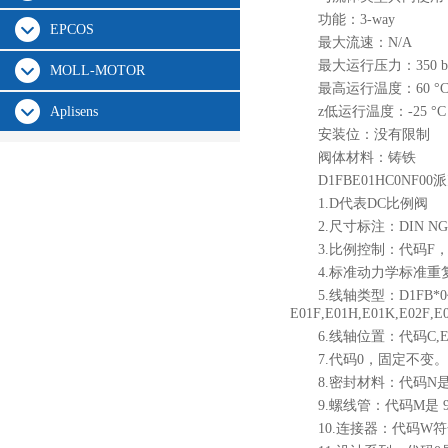
功能：3-way
EPCOS
最大流速：N/A
最大运行压力：350 b
MOLL-MOTOR
最高运行温度：60 °
Aplisens
z低运行温度：-25 °C
安装位：没有限制
阀体材料：铸铁
D1FBE01HC0N
1.D代表DC比例阀
2.尺寸标注：DIN NG
3.比例控制：代码F
4.标准动力学标准重
5.线轴类型：D1FB*0代码
E01F,E01H,E01K,E02F,
6.线轴位置：代码C,E
7.代码0，固定不变。
8.密封材料：代码N
9.螺线管：代码M是 9 V
10.连接器：代码W符合E