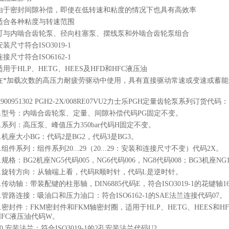
由于密封间隙补偿，即使在低转速和粘度的情况下也具有高效率
适合各种粘度与转速范围
可与内啮合齿轮泵、径向柱塞泵、摆线泵和外啮合齿轮泵组合
安装尺寸符合ISO3019-1
连接尺寸符合ISO6162-1
适用于HLP、HETG、HEES及HFD和HFC液压油
在*加载次数的高压力耐疲劳驱动中使用，具有直接驱动常速或变速或蓄能器
R900951302 PGH2-2X/008RE07VU2力士乐PGH定量齿轮泵系列订货代码：
1.型号：内啮合齿轮泵、定量、间隙补偿代码PG固定不变。
2.系列：高压泵、峰值压力350bar代码H固定不变。
3.机座大小BG：代码2是BG2，代码3是BG3。
4.组件系列：组件系列20...29（20...29：安装和连接尺寸不变）代码2X。
5.规格：BG2机座NG5代码005，NG6代码006，NG8代码008；BG3机座NG1
6.旋转方向：从轴端上看，代码R顺时针，代码L是逆时针。
7.传动轴：带装配键的柱形轴，DIN6885代码E，符合ISO3019-1的花键轴16-49T
8.管路连接：吸油口和压力油口：符合ISO6162-1的SAE法兰连接代码07。
9.密封件：FKM密封件和FKM轴密封圈，适用于HLP、HETG、HEES和
HFC液压油代码W。
10.安装法兰：符合ISO3019-1的2孔安装法兰代码U2。