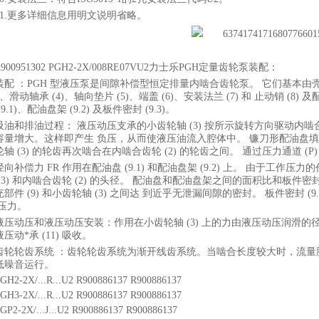
11.更多详细信息用明文说明省略。
R900951302 PGH2-2X/008RE07VU2力士乐PGH定量齿轮泵装配：
装配 ：PGH 型液压泵是间隙补偿型恒定排量内啮合齿轮泵。 它们基本由壳体 (1
3)、滑动轴承 (4)、轴向垫片 (5)、端盖 (6)、安装法兰 (7) 和 止动销 
9.1)、配油盘架 (9.2) 及板件密封 (9.3)。
吸油和排油过程： 液压动压支承的小齿轮轴 (3) 按所示旋转方向驱动内啮合 齿
容量增大。这样即产生 负压，从而使液压油流入腔体中。 镰刀形配油盘填充
轴 (3) 的轮齿再次啮合在内啮合齿轮 (2) 的轮齿之间。 通过压力通道 (P
径向补偿力 FR 作用在配油盘 (9.1) 和配油盘架 (9.2) 上。 由于工作压力的作
(3) 和内啮合齿轮 (2) 的头径。 配油盘和配油盘架之间的面积比和板件密封 
部件 (9) 和小齿轮轴 (3) 之间达 到近乎无泄漏间隙的密封。 板件密封 
挤压力。
液压动压和液压动压安装：作用在小齿轮轴 (3) 上的力由液压动压润滑的径向滑
压动*承 (11) 吸收。
齿轮轮齿系统 ：齿轮轮齿系统为渐开线齿系统。当啮合长度较大时，流量
低噪音运行。
GH2-2X/...R...U2 R900886137 R900886137
GH3-2X/...R...U2 R900886137 R900886137
GP2-2X/...J...U2 R900886137 R900886137