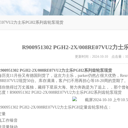
/008RE07VU2力士乐PGH2系列齿轮泵现货
R900951302 PGH2-2X/008RE07VU
更新时间：2024-10-10 点击量：
1
R900951302 PGH2-2X/008RE07VU2力士乐PGH2系列齿轮泵现货
海历克11月份又有德国到货了，这次力士乐，parker仍然占很大优势，Rexroth力
008RE07VU2现货50台。库存满满，客户们不用再担心等18-20周的货期了。
愿你熬得过万丈孤独，藏得下星辰大海。努力奔跑是为了追上，，那个曾
态度！
R900951302 PGH2-2X/008RE07VU2力士乐PGH2系列齿轮泵现货
R900951302 PGH2-2X/008RE07VU2力士乐PGH定量齿轮泵特点：
定量
低工作噪音
低流量脉动