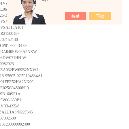
吗？
D1VW020DNJDLJ591
RE06M10T2V1R0
26-36336-HR4V065353009G0QA1
EVSA315A101
EVSA315A101
R21500157
202152130
CP01-600-34-06
TDA040EW09A2NXW
D3DW071HNJW
0982923
TEA032EW09B2NXWJ
16-95605-0C5P104834A1
D91FPE52HA2NK00
E025C04S00N10
SB160SF1A
5V06-630B1
VB3/4X5/8
EA22/1AS/N227645
37002500
131203000002400