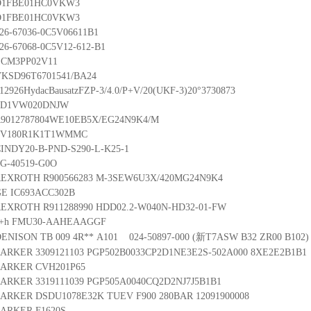
D1FBE01HC0VKW3
D1FBE01HC0VKW3
26-67036-0C5V06611B1
26-67068-0C5V12-612-B1
LCM3PP02V11
KSD96T6701541/BA24
12926HydacBausatzFZP-3/4.0/P+V/20(UKF-3)20°3730873
SD1VW020DNJW
9012787804WE10EB5X/EG24N9K4/M
PV180R1K1T1WMMC
INDY20-B-PND-S290-L-K25-1
G-40519-G0O
REXROTH R900566283 M-3SEW6U3X/420MG24N9K4
E IC693ACC302B
EXROTH R911288990 HDD02.2-W040N-HD32-01-FW
e+h FMU30-AAHEAAGGF
ENISON TB 009 4R** A101 024-50897-000 (新T7ASW B32 ZR00 B102)
ARKER 3309121103 PGP502B0033CP2D1NE3E2S-502A000 8XE2E2B1B1
PARKER CVH201P65
ARKER 3319111039 PGP505A0040CQ2D2NJ7J5B1B1
ARKER DSDU1078E32K TUEV F900 280BAR 12091900008
ARKER F1620S