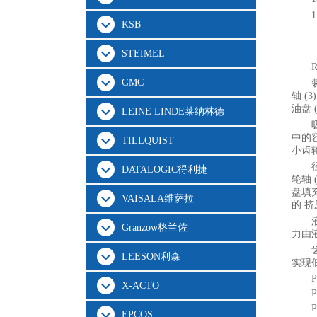
KSB
STEIMEL
GMC
轴 (
油盘 (
LEINE LINDE莱纳林德
中的
TILLQUIST
小齿轮
DATALOGIC得利捷
轮轴 
盘填充
VAISALA维萨拉
的 
Granzow格兰佐
力由液
LEESON利森
实现
P
X-ACTO
P
P
EPCOS