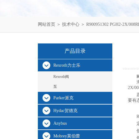
网站首页
＞
技术中心
＞ R900951302 PGH2-2X
产品目录
Rexroth力士乐
Rexroth阀
泵
2X/
Parker派克
要有
Hydac贺德克
Anybus
Mobrey莫伯蕾