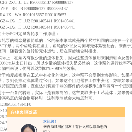
GF2-2X/...J...U2 R900886137 R900886137
ZPF...RR...B R900886137 R900886137
R4-1X...WA R901015657 R901015657
GZ4-1X/...T...U2 R901405441 R901405441
GZ5-1X/...T...U2 R901405441 R901405441
力士乐PGH定量齿轮泵工作原理：
齿轮泵的概念是很简单的，它的基本形式就是两个尺寸相同的齿轮在一个
“8"字形，两个齿轮装在里面，齿轮的外径及两侧与壳体紧密配合。来自
空间，随着齿的旋转沿壳体运动，后在两齿啮合时排出。
实际上，在泵内有很少量的流体损失，因为这些流体被用来润滑轴承及齿
100%地从出口排出，所以少量的流体损失是必然的，这使泵的运行效率不
出物料来说，仍可以达到93%～98%的效率。
对于粘度或密度在工艺中有变化的流体，这种泵不会受到太多影响。如果
器，泵则会推动流体通过它们。如果这个阻尼器在工作中变化，亦即如果
保持恒定的流量，直至达到装置中弱的部件的机械极限(通常装有一个扭矩
对于一台泵的转速，实际上是有限制的，这主要取决于工艺流体，如果传
种高粘度的聚合物熔体时，这种限制就会大幅度升高。
RE10M35T4SN1F0
RS10M07S4SN1TW
26-20276-0
欢迎您！
24-31260-0 TB 012 1R00 A101
来自局域网的朋友！有什么可以帮助您的
TDA050EW09B2NXW21