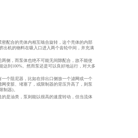
紧密配合的壳体内相互啮合旋转，这个壳体的内部
于挤出机的物料在吸入口进入两个齿轮中间，并充满
轮两侧，而泵体也绝不可能无间隙配合，故不能使
能达到100%。然而泵还是可以良好地运行，对大多
有一个阻尼器，比如在排出口侧放一个滤网或一个
滤网变脏、堵塞了，或限制器的背压升高了，则泵
限制器)。
送的是油类，泵则能以很高的速度转动，但当流体