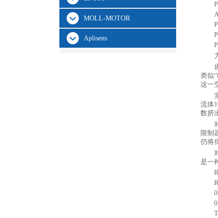
P
A
MOLL-MOTOR
P
P
Aplisens
P
类似
这一
流体
数挤
限制
仍将
是一
0
0