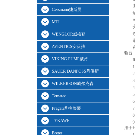
Gessmann捷斯曼
MTI
WENGLOR威格勒
AVENTICS安沃驰
验台
VIKING PUMP威肯
SAUER DANFOSS丹佛斯
WILKERSON威尔克森
Tematec
Pragati普拉盖蒂
TEKAWE
用于
Breter