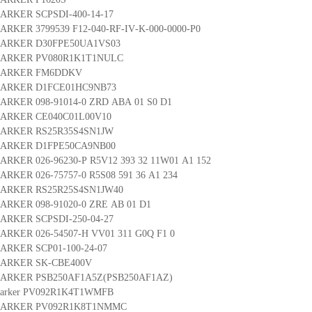
ARKER SCPSDI-400-14-17
ARKER 3799539 F12-040-RF-IV-K-000-0000-P0
PARKER D30FPE50UA1VS03
PARKER PV080R1K1T1NULC
PARKER FM6DDKV
PARKER D1FCE01HC9NB73
ARKER 098-91014-0 ZRD ABA 01 S0 D1
ARKER CE040C01L00V10
PARKER RS25R35S4SN1JW
PARKER D1FPE50CA9NB00
ARKER 026-96230-P R5V12 393 32 11W01 A1 152
ARKER 026-75757-0 R5S08 591 36 A1 234
PARKER RS25R25S4SN1JW40
ARKER 098-91020-0 ZRE AB 01 D1
ARKER SCPSDI-250-04-27
ARKER 026-54507-H VV01 311 G0Q F1 0
ARKER SCP01-100-24-07
PARKER SK-CBE400V
ARKER PSB250AF1A5Z(PSB250AF1AZ)
arker PV092R1K4T1WMFB
PARKER PV092R1K8T1NMMC