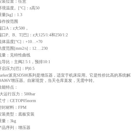
安装位置：任意
环境温度。[°C]：z高50
重量[kg]：1.3
操作按范围
端口A：z大500，
端口P、B、T[巴]：z大125/1:4和250/1:2
流体温度[°C]：+10…+70
粘度范围[mm2/s]：12….230
流量：见特性曲线
先导比：主阀2.5:1，预排10:1
开启压力[巴]：约0.5
Parker派克SD500系列是增压器，适宜于机床应用。它是性价比高的
500A06V增压器。自家现货，当天仓库直发，无需中转。
性能特点：
z大运行压力：500bar
尺寸：CETOP05norm
密封材料：FPM
安装类型：底板安装
重量：3kg
产品序列：增压器