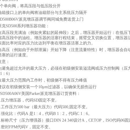
4个单向阀，将高压段与低压段分开
油箱接口上的单向阀将油箱部分与主系统压力隔开
SD500B06V派克增压器调节阀同城免费送货上门
派克SD500系列增压器功能：
在高压段充满油（例如夹紧缸的延伸段）之后，增压器开始运行：在低压
缩高压段中的油柱。增压器的活塞行程结束，摇臂交叉切换位置，增压器
表面比率对应的压力比达到平衡在增压器活塞上的力。
当高压（例如由于外部泄漏）开始下降（注意流量特性）时，增压器会自
活塞的运行速度。
注意：
为避免超过允许的最大压力，必须在初级侧安装溢流阀或压力控制阀（压力设置，最大
r/1：6）
在最大压力范围内工作时，初级侧不得有压力峰值
建议在初级侧安装一个10μm过滤器，以确保无损伤运行
SD500A06V美国Parker派克增压器订货资料
：
1.压力增压器，代码SD固定不变。
2.工作压力500 bar（最大压力）代码500,固定不变。
3.强化比：代码A 是1 : 4，代码B 1 : 2，代码C 1 : 6。
4.标称尺寸（压力增强器）接口DIN 24 340设计A，CETOP，ISO代码06
5.密封FPM代码V，固定不变。