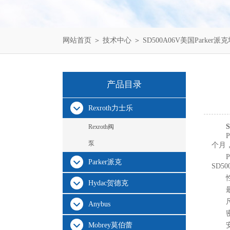
网站首页
＞
技术中心
＞ SD500A06V美国Parke
产品目录
Rexroth力士乐
Rexroth阀
泵
个月
Parker派克
SD
Hydac贺德克
Anybus
Mobrey莫伯蕾