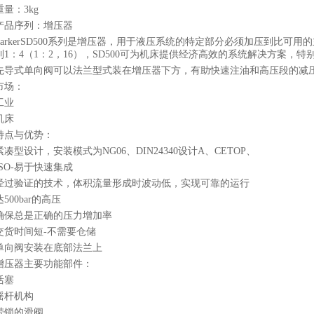
重量：3kg
产品序列：增压器
ParkerSD500系列是增压器，用于液压系统的特定部分必须加压到比
到1：4（1：2，16），SD500可为机床提供经济高效的系统解决方案，特别
先导式单向阀可以法兰型式装在增压器下方，有助快速注油和高压段的减
市场：
工业
机床
特点与优势：
紧凑型设计，安装模式为NG06、DIN24340设计A、CETOP、
ISO-易于快速集成
经过验证的技术，体积流量形成时波动低，实现可靠的运行
达500bar的高压
确保总是正确的压力增加率
交货时间短-不需要仓储
单向阀安装在底部法兰上
增压器主要功能部件：
活塞
摇杆机构
带锁的滑阀