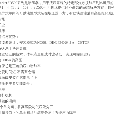
ParkerSD500系列是增压器，用于液压系统的特定部分必须加压到比
到1：4（1：2，16），SD500可为机床提供经济高效的系统解决方案，特别
先导式单向阀可以法兰型式装在增压器下方，有助快速注油和高压段的减
市场：
工业
机床
特点与优势：
紧凑型设计，安装模式为NG06、DIN24340设计A、CETOP、
ISO-易于快速集成
经过验证的技术，体积流量形成时波动低，实现可靠的运行
达500bar的高压
确保总是正确的压力增加率
交货时间短-不需要仓储
单向阀安装在底部法兰上
增压器主要功能部件：
活塞
摇杆机构
带锁的滑阀
4个单向阀，将高压段与低压段分开
油箱接口上的单向阀将油箱部分与主系统压力隔开