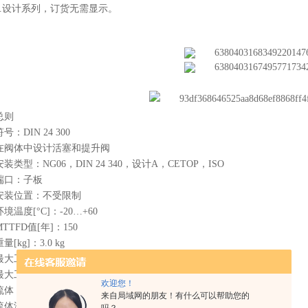
6.设计系列，订货无需显示。
总则
符号：DIN 24 300
在阀体中设计活塞和提升阀
安装类型：NG06，DIN 24 340，设计A，CETOP，ISO
端口：子板
安装位置：不受限制
环境温度[°C]：-20…+60
MTTFD值[年]：150
量[kg]：3.0 kg
最大工作压力：端口A：500bar
最大工作压力：端口P,B,T：125（比率1:4），250（比率1:2）
欢迎您！
流体：符合DIN 51524的液压油
来自局域网的朋友！有什么可以帮助您的
流体温度[°C]：+10…+70