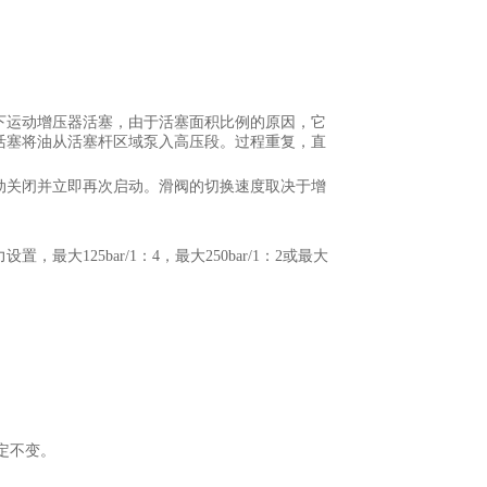
下运动增压器活塞，由于活塞面积比例的原因，它
活塞将油从活塞杆区域泵入高压段。过程重复，直
动关闭并立即再次启动。滑阀的切换速度取决于增
125bar/1：4，最大250bar/1：2或最大
固定不变。