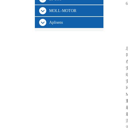
MOLL-MOTOR
Aplisens
重