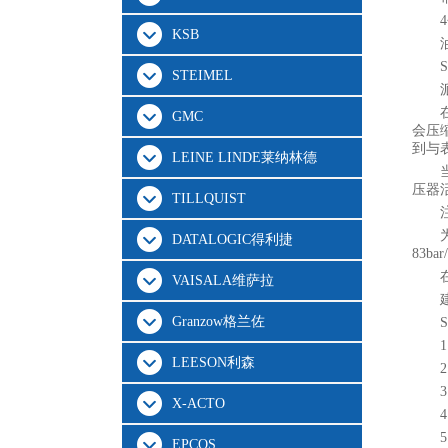
KSB
STEIMEL
GMC
会压
到与
LEINE LINDE莱纳林德
压器
TILLQUIST
DATALOGIC得利捷
83ba
VAISALA维萨拉
Granzow格兰佐
S
LEESON利森
X-ACTO
EPCOS