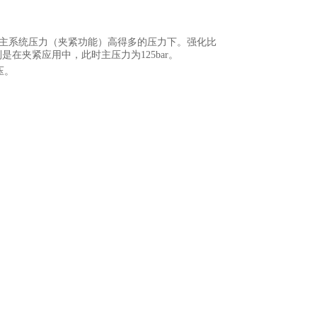
可用的主系统压力（夹紧功能）高得多的压力下。强化比
是在夹紧应用中，此时主压力为125bar。
压。