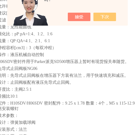
吗？
允许粘度[cSt]/[mm2/s]：20。。。400
议[cSt]/[mm2/s]：30…80
过滤：ISO 4406（1999）；18/16/13
流量：见性能曲线
强化比：pP:pA=1:4、1:2、1:6
流量：QP:QA=4:1、2:1、6:1
冲程容积[cm3]：3（每双冲程）
操作：液压机械自动控制
H06SDV密封件用于Parker派克SD500增压器上暂时有现货报关单随货。
先导式止回阀板NG06
说明：先导式止回阀板在增压器下方装有法兰，用于快速填充和减压。
设计：止回阀板配有液压先导式止回阀。
开度比：主阀2.5:1
导频比10:1
配件：H10SDV/H06SDV 密封配件：9.25 x 1.78 数量：4个，M5 x 11
括安装螺钉
技术参数：
设计：弹簧加载球阀
安装形式：法兰