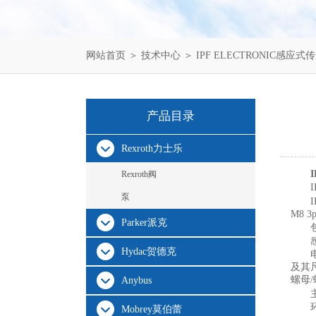
网站首页
＞
技术中心
＞ IPF ELECTRONIC感应式
产品目录
Rexroth力士乐
Rexroth阀
泵
M8 3p
Parker派克
Hydac贺德克
及其
螺母
Anybus
Mobrey莫伯蕾