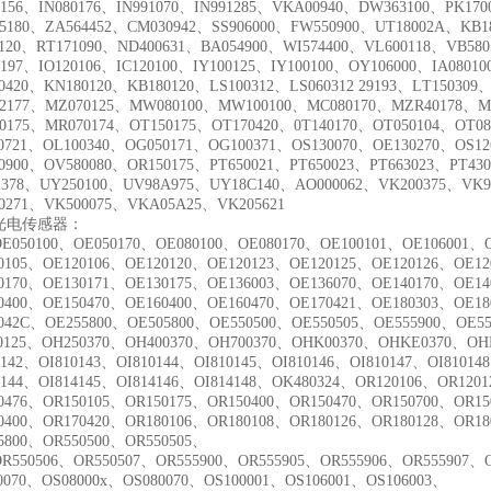
0156、IN080176、IN991070、IN991285、VKA00940、DW363100、PK17
5180、ZA564452、CM030942、SS906000、FW550900、UT18002A、KB1
0120、RT171090、ND400631、BA054900、WI574400、VL600118、VB58
1197、IO120106、IC120100、IY100125、IY100100、OY106000、IA0801
0420、KN180120、KB180120、LS100312、LS060312 29193、LT15030
2177、MZ070125、MW080100、MW100100、MC080170、MZR40178、M
0175、MR070174、OT150175、OT170420、0T140170、OT050104、OT0
0721、OL100340、OG050171、OG100371、OS130070、OE130270、OS12
0900、OV580080、OR150175、PT650021、PT650023、PT663023、PT430
1378、UY250100、UV98A975、UY18C140、AO000062、VK200375、VK9
0271、VK500075、VKA05A25、VK205621
光电传感器：
OE050100、OE050170、OE080100、OE080170、OE100101、OE106001、
0105、OE120106、OE120120、OE120123、OE120125、OE120126、OE12
0170、OE130171、OE130175、OE136003、OE136070、OE140170、OE14
0400、OE150470、OE160400、OE160470、OE170421、OE180303、OE1
042C、OE255800、OE505800、OE550500、OE550505、OE555900、OE5
0125、OH250370、OH400370、OH700370、OHK00370、OHKE0370、OH
0142、OI810143、OI810144、OI810145、OI810146、OI810147、OI81014
4144、OI814145、OI814146、OI814148、OK480324、OR120106、OR120
0476、OR150105、OR150175、OR150400、OR150470、OR150700、OR15
0400、OR170420、OR180106、OR180108、OR180126、OR180128、OR18
5800、OR550500、OR550505、
OR550506、OR550507、OR555900、OR555905、OR555906、OR555907、
0070、OS08000x、OS080070、OS100001、OS106001、OS106003、