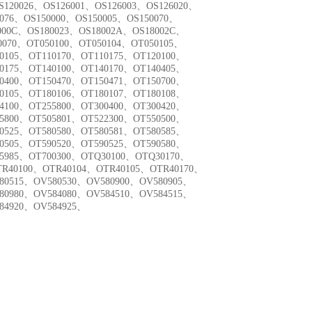
S120026、OS126001、OS126003、OS126020、
0076、OS150000、OS150005、OS150070、
000C、OS180023、OS18002A、OS18002C、
0070、OT050100、OT050104、OT050105、
0105、OT110170、OT110175、OT120100、
0175、OT140100、OT140170、OT140405、
0400、OT150470、OT150471、OT150700、
0105、OT180106、OT180107、OT180108、
4100、OT255800、OT300400、OT300420、
5800、OT505801、OT522300、OT550500、
0525、OT580580、OT580581、OT580585、
0505、OT590520、OT590525、OT590580、
95985、OT700300、OTQ30100、OTQ30170、
R40100、OTR40104、OTR40105、OTR40170、
80515、OV580530、OV580900、OV580905、
80980、OV584080、OV584510、OV584515、
84920、OV584925、