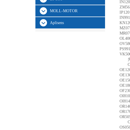
IN12
ZM56
MOLL-MOTOR
IP12
IN99
Aplisens
KN12
MZ07
MR07
OL40
OV58
PS99
VK50
OE12
OE13
OE15
OE18
OF23
OI81
OI81
OR14
OR17
OR50
OS05