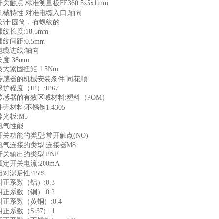
开关触点:标准测量板FE360 5x5x1mm
机械特性:对准电缆入口,轴向
设计:圆筒，有螺纹的
螺纹长度:18.5mm
螺纹间距:0.5mm
电缆进线:轴向
长度:38mm
最大紧固扭矩:1.5Nm
传感器的机械安装条件:同花顺
保护程度（IP）:IP67
传感器的有效区域材料:塑料（POM）
外壳材料:不锈钢1.4305
导光板:M5
电气性能
开关功能的类型:常开触点(NO)
电气连接的类型:连接器M8
开关输出的类型:PNP
额定开关电流:200mA
相对滞后性:15%
纠正系数（铝）:0.3
纠正系数（铜）:0.2
纠正系数（黄铜）:0.4
纠正系数（St37）:1