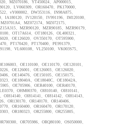
0020、MZ070186、YT450024、AP000015、
80120、LV060309、OR160470、PK170000、
0522、vY000002、DW353116、IN98A875、
00、IA180120、IV120150、IV991196、IM120100、
9、MZ0701A4、MZ072174、MZ072175、
Z15A315、MZR90120、MZR90185、MZR90179、
80100、OT17A614、OT180126、OL400321、
6020、OE126020、OV350170、OT595900、
470、PT170420、PT170400、PE991379、
91198、VL600108、VL250100、VK003S75、
OE106003、OE110100、OE110170、OE120101、
0226、OE126001、OE126003、OE126020、
0406、OE140476、OE150105、OE150175、
80323、OE18040A、OE18040C、OE18042A、
55905、OE705906、OER40100、OER40170、
LE0370、OHM00370、OI810140、OI810141、
8、OI814140、OI814141、OI814142、OI814143、
126、OR130170、OR140170、OR140406、
0770、OR160400、OR160470、OR170120、
0303、OR180323、OR255800、OR255805、
OR700300、OR705986、ORQ80100、OS050000、