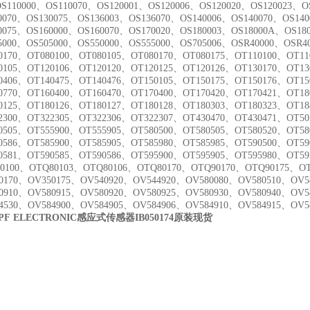
OS110000、OS110070、OS120001、OS120006、OS120020、OS120023、O
0070、OS130075、OS136003、OS136070、OS140006、OS140070、OS14
0075、OS160000、OS160070、OS170020、OS180003、OS18000A、OS18
5000、OS505000、OS550000、OS555000、OS705006、OSR40000、OSR4
0170、OT080100、OT080105、OT080170、OT080175、OT110100、OT11
0105、OT120106、OT120120、OT120125、OT120126、OT130170、OT13
0406、OT140475、OT140476、OT150105、OT150175、OT150176、OT15
0770、OT160400、OT160470、OT170400、OT170420、OT170421、OT18
0125、OT180126、OT180127、OT180128、OT180303、OT180323、OT18
2300、OT322305、OT322306、OT322307、OT430470、OT430471、OT50
0505、OT555900、OT555905、OT580500、OT580505、OT580520、OT58
0586、OT585900、OT585905、OT585980、OT585985、OT590500、OT59
0581、OT590585、OT590586、OT595900、OT595905、OT595980、OT5
0100、OTQ80103、OTQ80106、OTQ80170、OTQ90170、OTQ90175、OT
0170、OV350175、OV540920、OV544920、OV580080、OV580510、OV5
0910、OV580915、OV580920、OV580925、OV580930、OV580940、OV5
4530、OV584900、OV584905、OV584906、OV584910、OV584915、OV5
IPF ELECTRONIC感应式传感器IB050174原装现货