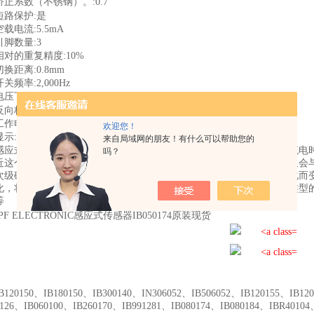
矫正系数（不锈钢）。:0.7
短路保护:是
空载电流:5.5mA
引脚数量:3
相对的重复精度:10%
切换距离:0.8mm
开关频率:2,000Hz
电压下降:1.5V
反向极性保护:是
工作电压（DC）:10 - 30V
欢迎您！
显示:LED显示屏
来自局域网的朋友！有什么可以帮助您的
感应式传感器的工作原理主要基于电磁感应定律。当一个线圈通入交流电
吗？
近这个磁场时，根据电磁感应定律，金属内部会产生涡流。这些涡流又会
次级磁场。这个次级磁场会降低线圈的电感，而电感是随着距离的变化而
化，将其转换为可用的信号，如位移信号。这种工作原理适用于多种类型
等
IPF ELECTRONIC感应式传感器IB050174原装现货
B120150、IB180150、IB300140、IN306052、IB506052、IB120155、IB12
0126、IB060100、IB260170、IB991281、IB080174、IB080184、IBR4010