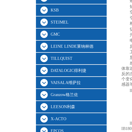
KSB
STEIMEL
GMC
LEINE LINDE莱纳林德
TILLQUIST
体靠
DATALOGIC得利捷
反的
个变
VAISALA维萨拉
感器
Granzow格兰佐
LEESON利森
X-ACTO
I
IB18
EPCOS