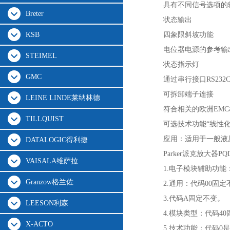
具有不同信号选项的
Breter
状态输出
KSB
四象限斜坡功能
电位器电源的参考输
STEIMEL
状态指示灯
GMC
通过串行接口RS232
可拆卸端子连接
LEINE LINDE莱纳林德
符合相关的欧洲EMC
TILLQUIST
可选技术功能“线性化
应用：适用于一般液
DATALOGIC得利捷
Parker派克放大器PQ
VAISALA维萨拉
1.电子模块辅助功能
Granzow格兰佐
2.通用：代码00固定
3.代码A固定不变。
LEESON利森
4.模块类型：代码4
X-ACTO
5.技术功能：代码0