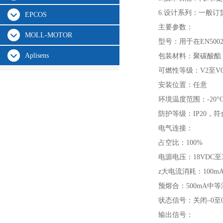
6.设计系列：一般订
EPCOS
主要参数：
MOLL-MOTOR
型号：用于在EN50
Aplisens
包装材料：聚碳酸酯
可燃性等级：V2至V0
安装位置：任意
环境温度范围：-20°C至
防护等级：IP20，符合D
电气连接：
占空比：100%
电源电压：18VDC至
z大电流消耗：100m
预熔合：500mA中
状态信号：关闭–0至0
输出信号：