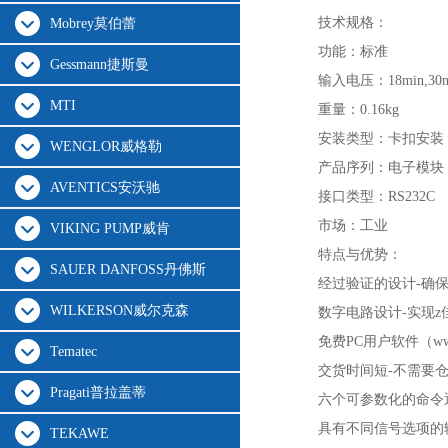
技术规格：
Mobrey莫伯蕾
功能：标准
Gessmann捷斯曼
输入电压：18min,30m
MTI
重量：0.16kg
安装类型：卡扣安装
WENGLOR威格勒
产品序列：电子模块
AVENTICS安沃驰
接口类型：RS232C
市场：工业
VIKING PUMP威肯
特点与优势：
SAUER DANFOSS丹佛斯
经过验证的设计-确
WILKERSON威尔克森
数字电路设计-实现z
免费PC用户软件（www
Tematec
交货时间短-不需要
Pragati普拉盖蒂
六个可参数化的命令
具有不同信号选项的
TEKAWE