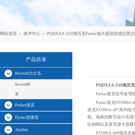
网站首页
＞
技术中心
＞ PQDXXA-Z10海历克Parker放大器现货成交西
产品目录
Rexroth力士乐
Rexroth阀
PQDXXA-Z10海
Parker派克信号处理
泵
Parker派克PZD
Parker派克
派克PZD00A-40*
线。电路的数字设计实现了
Hydac贺德克
比例阀以及派克放大器模块P
Anybus
PZD00A-400海历