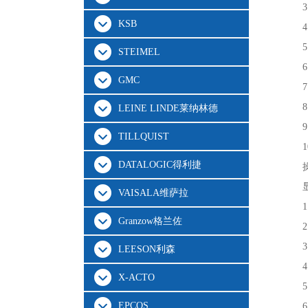
KSB
STEIMEL
GMC
LEINE LINDE莱纳林德
TILLQUIST
DATALOGIC得利捷
VAISALA维萨拉
Granzow格兰佐
LEESON利森
X-ACTO
5
EPCOS