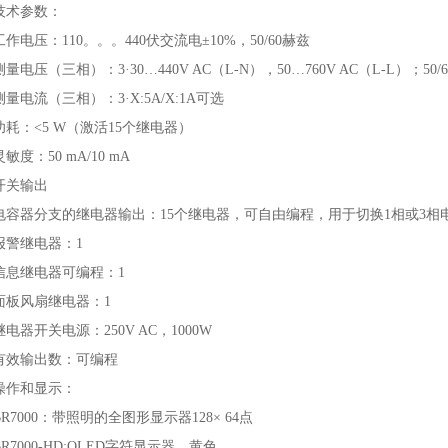
技术参数：
工作电压：110。。。440伏交流电±10%，50/60赫兹
测量电压（三相）：3·30…440V AC（L-N），50…760V AC（L-L）；50/
测量电流（三相）：3·X:5A/X:1A可选
功耗：<5 W（激活15个继电器）
灵敏度：50 mA/10 mA
开关输出
电容器分支的继电器输出：15个继电器，可自由编程，用于切换1相或3相
报警继电器：1
信息继电器可编程：1
面板风扇继电器：1
继电器开关电源：250V AC，1000W
有效输出数：可编程
操作和显示：
BR7000：带照明的全图形显示器128× 64点
BR7000-HD:OLED字符显示器，黄色