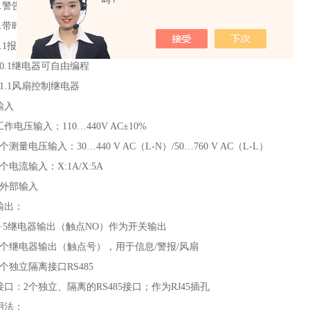
吗？
7.警告开关操作
8.带时间戳的内部警报消息
9.1报警继电器
10.1继电器可自由编程
11.1风扇控制继电器
输入
工作电压输入：110…440V AC±10%
3个测量电压输入：30…440 V AC（L-N）/50…760 V AC（L-L）
3个电流输入：X:1A/X:5A
1外部输入
输出：
3·5继电器输出（触点NO）作为开关输出
3个继电器输出（触点号），用于信息/警报/风扇
2个独立隔离接口RS485
接口：2个独立、隔离的RS485接口；作为RJ45插孔
用法：