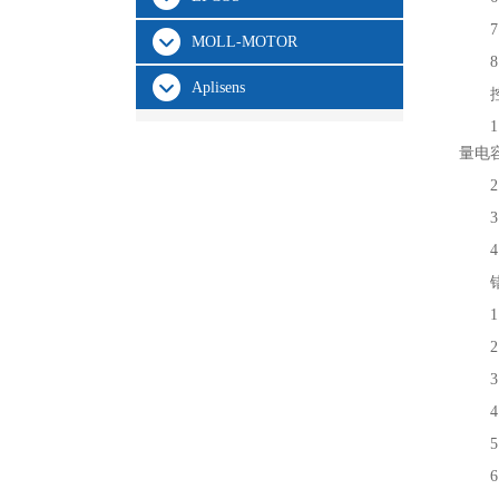
MOLL-MOTOR
Aplisens
量电