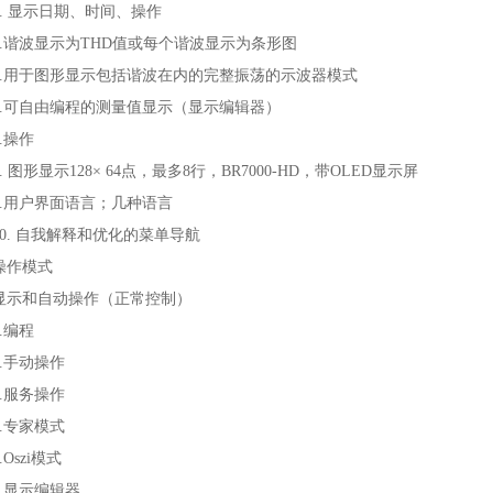
3. 显示日期、时间、操作
4.谐波显示为THD值或每个谐波显示为条形图
5.用于图形显示包括谐波在内的完整振荡的示波器模式
6.可自由编程的测量值显示（显示编辑器）
7.操作
8. 图形显示128× 64点，最多8行，BR7000-HD，带OLED显示屏
9.用户界面语言；几种语言
10. 自我解释和优化的菜单导航
操作模式
显示和自动操作（正常控制）
1.编程
2.手动操作
3.服务操作
4.专家模式
.Oszi模式
6.显示编辑器