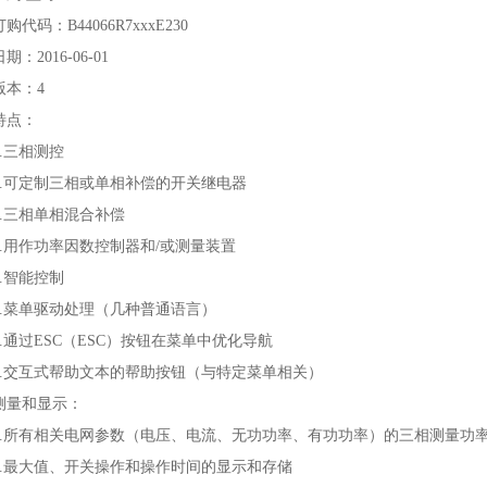
订购代码：B44066R7xxxE230
日期：2016-06-01
版本：4
特点：
1.三相测控
2.可定制三相或单相补偿的开关继电器
3.三相单相混合补偿
4.用作功率因数控制器和/或测量装置
5.智能控制
6.菜单驱动处理（几种普通语言）
7.通过ESC（ESC）按钮在菜单中优化导航
8.交互式帮助文本的帮助按钮（与特定菜单相关）
测量和显示：
1.所有相关电网参数（电压、电流、无功功率、有功功率）的三相测量功率
2.最大值、开关操作和操作时间的显示和存储