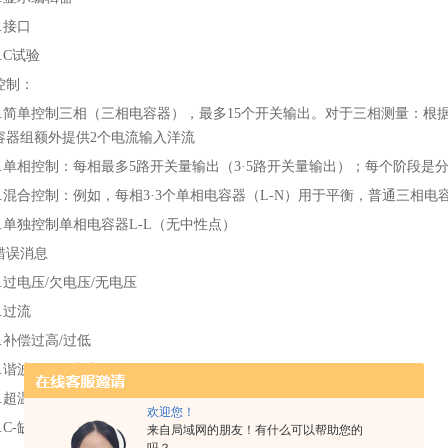
7.接口
8.C试验
控制：
1.简单控制三相（三相电容器），最多15个开关输出。对于三相测量：根据
容器组额外提供2个电流输入洋流
2.单相控制：每相最多5路开关量输出（3·5路开关量输出）；每个阶段
3.混合控制：例如，每相3·3个单相电容器（L-N）用于平衡，普通三相电
4.单独控制单相电容器L-L（无中性点）
错误消息
1.过电压/欠电压/无电压
2.过流
3.补偿过高/过低
4.谐波（THD超标）
5.超温
欢迎您！
6.C-缺陷
来自局域网的朋友！有什么可以帮助您的