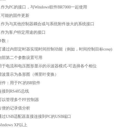
1.作为PC的接口，与Windows软件BR7000一起使用
2.可能的固件更新
3.作为与其他控制器耦合或与系统附件放大的系统接口
4.作为客户特定用途的接口
参数：
可通过内部定时器实现时间控制功能（例如，时间控制目标cosφ)
内部第二个参数设置可用
用于电流和电压图形显示的示波器模式-可选择各个相位
谐波显示为条形图（傅里叶变换）
附件：用于PC的BR软件
连接到RS485总线
可以管理多个PF控制器
方便的记录值分析
通过USB适配器直接连接到PC的USB端口
Windows XP以上