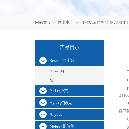
网站首页
＞
技术中心
＞ TDK功率控制器BR7000-T B4
产品目录
Rexroth力士乐
Rexroth阀
泵
Parker派克
B440
Hydac贺德克
都在
Anybus
Mobrey莫伯蕾