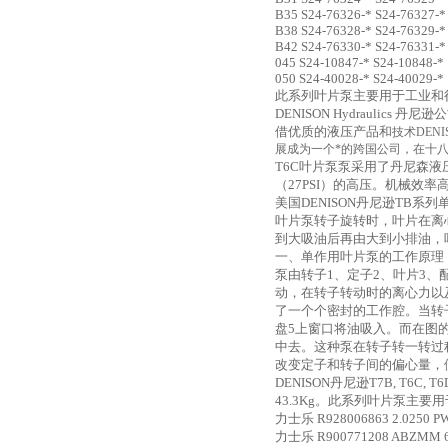
B35 S24-76326-* S24-76327-*
B38 S24-76328-* S24-76329-*
B42 S24-76330-* S24-76331-*
045 S24-10847-* S24-10848-*
050 S24-40028-* S24-40029-*
此系列叶片泵主要用于工业和
DENISON Hydraulics
借优质的液压产品和
技术DEN
展成为一个*的跨国公司，在十
T6C叶片泵泵采用了丹尼森
（27PSI）的高压。机械效率高
美国DENISON丹尼逊TB系
叶片泵转子旋转时，叶片在离
到大吸油后再由大到小排油，
一、单作用叶片泵的工作原理
泵由转子1、定子2、叶片3
动，在转子转动时的离心力以
了一个个密封的工作腔。当转
盘5上窗口将油吸入。而在图
中去。这种泵在转子转一转过
改变定子和转子间的偏心量，
DENISON丹尼逊T7B, T6C,
43.3Kg。此系列叶片泵主要
力士乐
R928006863 2.0250 P
力士乐
R900771208 ABZMM 6