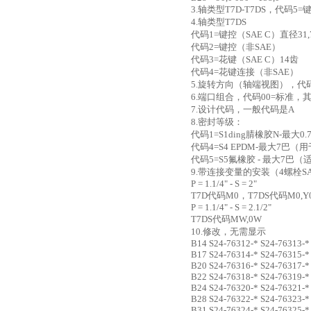
3.轴类型T7D-T7DS，代码5=键控
4.轴类型T7DS
代码1=键控（SAE C）直径31,
代码2=键控（非SAE）
代码3=花键（SAE C）14齿
代码4=花键连接（非SAE）
5.旋转方向（轴端视图），代
6.端口组合，代码00=标准，其他
7.设计代码，一般代码是A
8.密封等级：
代码1=S1ding腈橡胶N-最大
代码4=S4 EPDM-最大7巴
代码5=S5氟橡胶 - 最大7
9.带连接变量的安装（4螺栓SA
P = 1.1/4" - S = 2"
T7D代码M0，T7DS代码M0,Y0
P = 1.1/4" - S = 2.1/2"
T7DS代码MW,0W
10.修改，无需显示
B14 S24-76312-* S24-76313-*
B17 S24-76314-* S24-76315-*
B20 S24-76316-* S24-76317-*
B22 S24-76318-* S24-76319-*
B24 S24-76320-* S24-76321-*
B28 S24-76322-* S24-76323-*
B31 S24-76324-* S24-76325-*