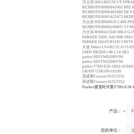
力士乐
0811405159 VT-VPRAP
REXROTH
R900943992 HSZ 
REXROTH
R900481060 DZ 6 
REXROTH
R901425475 HEDE1
力士乐
R928006916 2.400 PW
REXROTH
R900249895 VT-M
力士乐
R900423340 MK 6 G1
PARKER
T6DC-045-008-1R01
PARKER
D41FCB31FC1NE70
大金 Dakin LS-G02-2CA-25-EN
GMW
DIGEM f 48 x 24 AK5
parker
SD1VW020HVJW
parker
SD1VW020BVJW
parker
T7DS-E28-1R02-A5MW
GRAFF
GTR100-10100
高诺斯Crouzet
81513552
高诺斯Crouzet
81513552
Parker派克叶片泵T7DS-E28
产品：
您的单位：