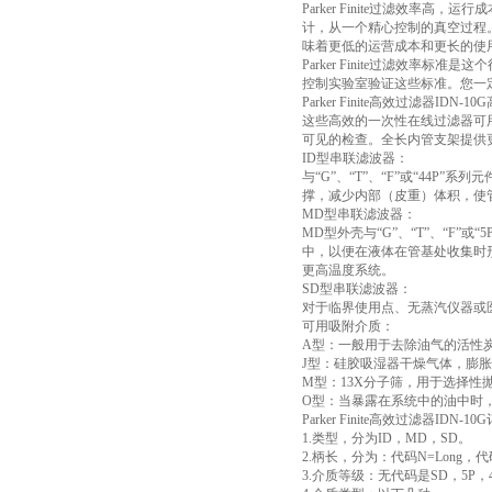
Parker Finite过滤效
计，从一个精心控制的真空过程
味着更低的运营成本和更长的使
Parker Finite过滤效
控制实验室验证这些标准。您一
Parker Finite高效过滤器ID
这些高效的一次性在线过滤器可
可见的检查。全长内管支架提供
ID型串联滤波器：
与“G”、“T”、“F”或“44
撑，减少内部（皮重）体积，使
MD型串联滤波器：
MD型外壳与“G”、“T”、“
中，以便在液体在管基处收集时
更高温度系统。
SD型串联滤波器：
对于临界使用点、无蒸汽仪器或
可用吸附介质：
A型：一般用于去除油气的活性
J型：硅胶吸湿器干燥气体，膨
M型：13X分子筛，用于选择性抛
O型：当暴露在系统中的油中时
Parker Finite高效过滤器IDN-
1.类型，分为ID，MD，SD。
2.柄长，分为：代码N=Long，代码
3.介质等级：无代码是SD，5P，