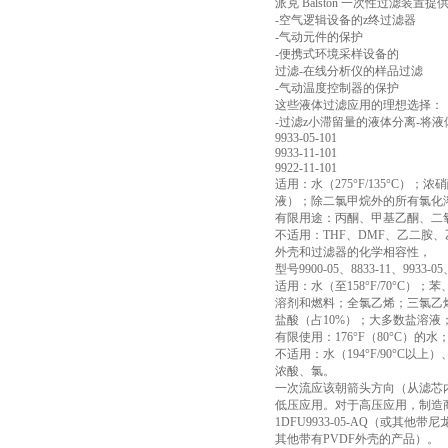
派克 Balston 一次性过
-空气逻辑设备的z终过滤器
-气动元件的保护
-便携式环境采样设备的
过滤-在线分析仪的样品过滤
-气动温度控制器的保护
这些液体过滤应用的理想选择：
-过滤z小滞留量的液体分离-将
9933-05-101
9933-11-101
9922-11-101
适用：水（275°F/135°
液）；除二氯甲烷外的所有氯化
有限用途：丙酮、甲基乙酮、二
不适用：THF、DMF、乙二胺
外壳和过滤器的化学相容性，
型号9900-05、8833-11、9933-0
适用：水（至158°F/70°C）
溶剂和燃料；全氯乙烯；三氯乙烯
盐酸（占10%）；大多数盐溶液
有限使用：176°F（80°C）的
不适用：水（194°F/90°C以
浓酸、氯。
一次流应该朝箭头方向（从滤芯内
低压应用。对于高压应用，制造商推荐
1DFU9933-05-AQ（或其他带
其他带有PVDF外壳的产品）。