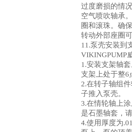
过度磨损的情
空气喷吹轴承。
圈和滚珠。确
转动外部座圈
11.泵壳安装
VIKINGPU
1.安装支架轴
支架上处于整6
2.在转子轴组
子推入泵壳。
3.在情轮轴上
是石墨轴套，请
4.使用厚度为.