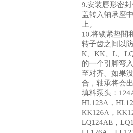
9.安装唇形密
盖转入轴承座
上。
10.将锁紧垫
转子齿之间以防轴
K、KK、L、L
的一个引脚弯
至对齐。如果没
合，轴承将会
填料泵头：124A
HL123A，HL1
KK126A，KK1
LQ124AE，LQ
LL126A，LL12