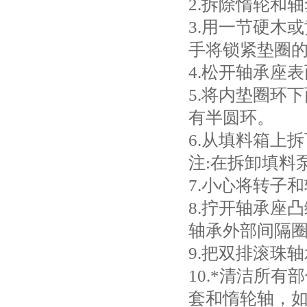
2.拆除惰轮和
3.用一节硬木
手将锁紧垫圈
4.松开轴承座
5.将内垫圈环
有半圆环。
6.从填料箱上
注:在拆卸填料
7.小心将转子
8.拧开轴承座
轴承外部间隔
9.把双排滚珠
10.*清洁所
套和惰轮轴，