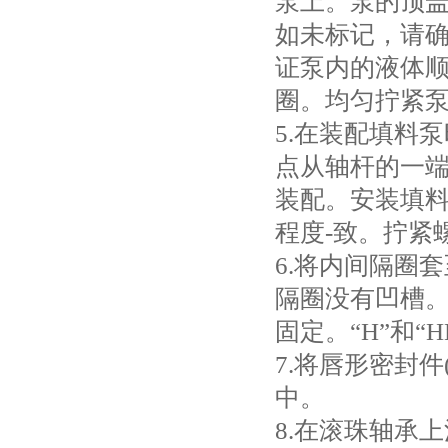
泵上。泵的顶
如未标记，请确
证泵内的液体
圈。均匀拧紧泵
5.在装配填料
点从轴杆的一
装配。安装填
程度-致。拧紧
6.将内间隔圈
隔圈没有凹槽
固定。“H”和“
7.将唇形密封
中。
8.在滚珠轴承