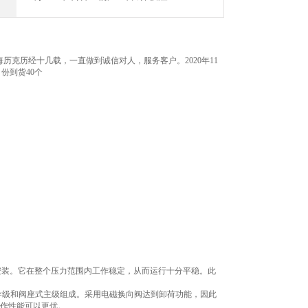
克历经十几载，一直做到诚信对人，服务客户。2020年11
月份到货40个
为板式安装。它在整个压力范围内工作稳定，从而运行十分平稳。此
例调节的先导级和阀座式主级组成。采用电磁换向阀达到卸荷功能，因此
工作性能可以更优。