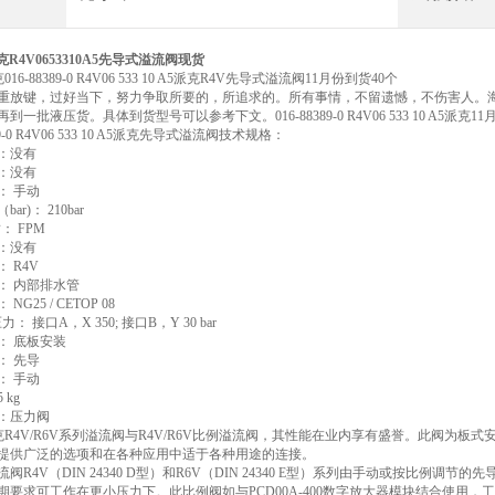
派克R4V0653310A5先导式溢流阀现货
派克016-88389-0 R4V06 533 10 A5派克R4V先导式溢流阀11月份到货40个
重放键，过好当下，努力争取所要的，所追求的。所有事情，不留遗憾，不伤害人。海历
到一批液压货。具体到货型号可以参考下文。016-88389-0 R4V06 533 10 A5派克11
389-0 R4V06 533 10 A5派克先导式溢流阀技术规格：
：没有
：没有
： 手动
ar)： 210bar
： FPM
：没有
 R4V
： 内部排水管
NG25 / CETOP 08
： 接口A，X 350; 接口B，Y 30 bar
： 底板安装
： 先导
： 手动
 kg
：压力阀
er派克R4V/R6V系列溢流阀与R4V/R6V比例溢流阀，其性能在业内享有盛誉。此阀
提供广泛的选项和在各种应用中适于各种用途的连接。
阀R4V（DIN 24340 D型）和R6V（DIN 24340 E型）系列由手动或按比
期要求可工作在更小压力下。此比例阀如与PCD00A-400数字放大器模块结合使用，