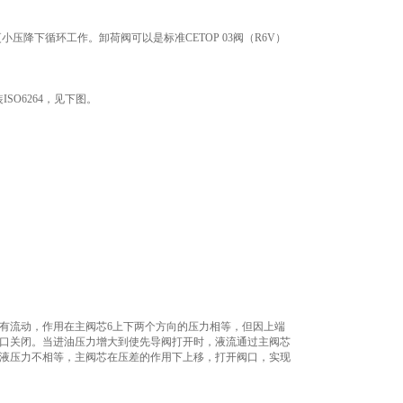
降下循环工作。卸荷阀可以是标准CETOP 03阀（R6V）
ISO6264，见下图。
有流动，作用在主阀芯6上下两个方向的压力相等，但因上端
阀口关闭。当进油压力增大到使先导阀打开时，液流通过主阀芯
的液压力不相等，主阀芯在压差的作用下上移，打开阀口，实现