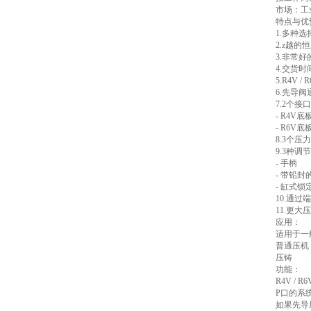
市场：工
特点与优
1.多种选
2.z越的
3.非常好
4.交货时
5.R4V 
6.先导
7.2个接
- R4V底
- R6V底板
8.3个压
9.3种调
- 手柄
- 带铅
- 缸式
10.通
11.更大
应用：
适用于一
普通压机
压铸
功能：
R4V / R
P口的系
如果先导