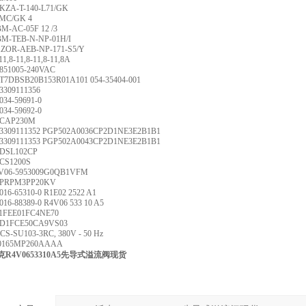
KZA-T-140-L71/GK
AMC/GK 4
BM-AC-05F 12 /3
BM-TEB-N-NP-01H/I
ZOR-AEB-NP-171-S5/Y
1,8-11,8-11,8-11,8A
851005-240VAC
T7DBSB20B153R01A101 054-35404-001
3309111356
034-59691-0
034-59692-0
 CAP230M
3309111352 PGP502A0036CP2D1NE3E2B1B1
3309111353 PGP502A0043CP2D1NE3E2B1B1
 DSL102CP
CS1200S
R6V06-5953009G0QB1VFM
 PRPM3PP20KV
16-65310-0 R1E02 2522 A1
16-88389-0 R4V06 533 10 A5
D41FEE01FC4NE70
 D1FCE50CA9VS03
CS-SU103-3RC, 380V - 50 Hz
TE0165MP260AAAA
派克R4V0653310A5先导式溢流阀现货