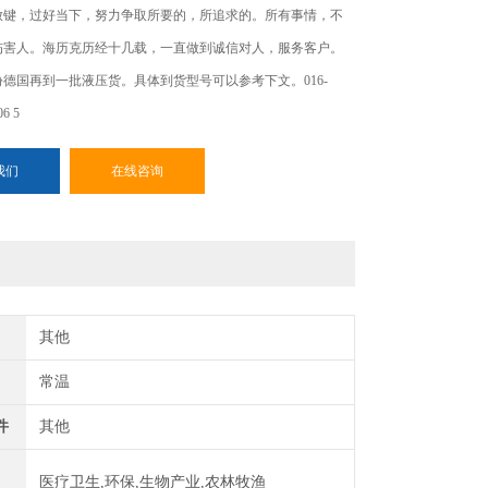
放键，过好当下，努力争取所要的，所追求的。所有事情，不
伤害人。海历克历经十几载，一直做到诚信对人，服务客户。
1月份德国再到一批液压货。具体到货型号可以参考下文。016-
06 5
我们
在线咨询
其他
常温
件
其他
医疗卫生,环保,生物产业,农林牧渔