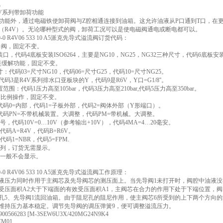
。
 R6V系列带卸荷功能
功能外，通过电磁铁使卸荷阀与Z腔相通连接到油箱。这允许油液从P口通到T口，在更小压
（R4V）。无论哪种型式的阀，卸荷工况可以是使电磁阀通电或断电都可以。
389-0 R4V06 533 10 A5派克先导式溢流阀订货代码：
压力阀，固定不变。
装口，代码4底板安装ISO6264，主要是NG10，NG25，NG32三种尺寸，代码6底板安装
V是缓解功能，固定不变。
寸：代码03=尺寸NG10，代码06=尺寸G25，代码10=尺寸NG25。
,代码3是R4V系列排水口亚板块的Y，代码9是R6V，Y口=G1/8''。
置范围：代码1压力高至105bar，代码3压力高至210bar,代码5压力高至350bar。
P是比例操作，固定不变。
油代码0=内部，代码1=子板外部，代码2=阀体外部（Y形端口）。
：代码PN=不带机械装置。大调整，代码PM=带机械。大调整。
信号，代码10V=0…10V（参考输出+10V），代码4MA=4…20毫安。
，代码A=R4V，代码B=R6V。
，代码1=NBR，代码5=FPM.
计系列，订货无需显示。
改，一般不会显示。
389-0 R4V06 533 10 A5派克先导式溢流阀工作原理：
液压力同时作用于主阀芯及先导阀芯的测压面上。当先导阀1未打开时，阀腔中油液没
受压面积A2大于下端面的有效受压面积A1，主阀芯在合力的作用下处于下端位置，
孔5、先导阀1流回油箱。由于阻尼孔的阻尼作用，使主阀芯6所受到的上下两个方向
维持压力基本稳定。调节先导阀的调压弹簧9，便可调整溢流压力。
 R900566283 [M-3SEW6U3X/420MG24N9K4
FEM01