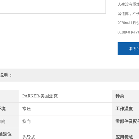
人生没有重
留遗憾，不
2020年1
88389-0 R4V
联系
说明：
PARKER/美国派克
种类
环境
常压
工作温度
方向
换向
零部件及配
通道位
先导式
应用领域