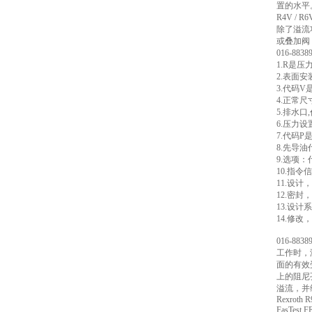
置的水平
R4V /
除了溢流
或叠加阀
016-88
1.R是
2.表面安
3.代码
4.正常尺
5.排水口
6.压力设
7.代码
8.先导
9.选项
10.指令
11.设计
12.密封
13.设
14.修
016-88
工作时，
面的有效
上的阻尼
溢流，并
Rexroth
FasTest 