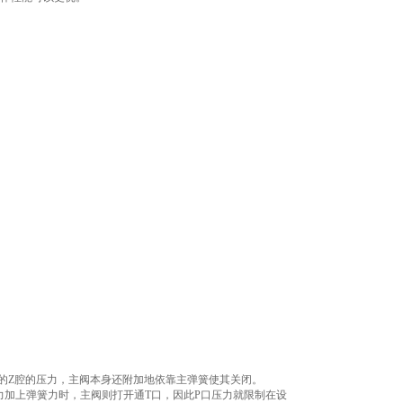
的Z腔的压力，主阀本身还附加地依靠主弹簧使其关闭。
加上弹簧力时，主阀则打开通T口，因此P口压力就限制在设