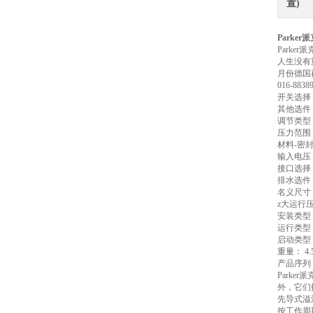
置)
Parker
Parker
人生没有
月份德国再
016-88
开关选择
其他选件
调节类型
压力范围（b
材料-密封
输入电压
接口选择：
排水选件
名义尺寸： 
z大运行压力
安装类型
运行类型
启动类型
重量： 4.5
产品序列
Park
外，它们
先导式溢流
按工作周