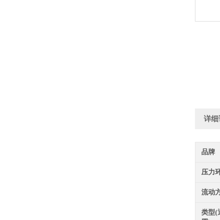
详细
品牌
压力
流动
类型(