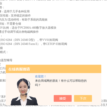
业
势：
择 - 适用于几乎各种应用
恒压性能 - 支持稳定的操作
的压力/流动特性 - 有助于系统的高能效
间短 - 不需要仓储
/ R6V比例：适合于PCD00A-400数字放大器模块
阀通过手动调节或比例电磁阀操作
口：
板ISO 6264（DIN 24340 D型），带VV01卸荷阀
ISO 6264（DIN 24340 Form E），带CETOP 03卸荷阀
力级
节模式：
封的盖型螺母
锁定
过端口X进行远程控制
压力机械调整（R6V * P2可选）
欢迎您！
般液压应用
来自局域网的朋友！有什么可以帮助您的
吗？
6V系列
统压力通过X油道作用于有弹簧加压的先导锥阀芯上。此先导阀芯控制了插装主阀上部
压力超过设定压力，则先导锥阀芯打开，从而限制先导压力。当系统压力超过先导压力