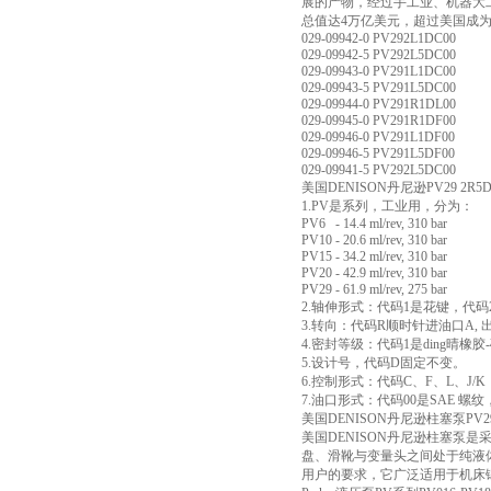
展的产物，经过手工业、机器大
总值达4万亿美元，超过美国成为
029-09942-0 PV292L1DC00
029-09942-5 PV292L5DC00
029-09943-0 PV291L1DC00
029-09943-5 PV291L5DC00
029-09944-0 PV291R1DL00
029-09945-0 PV291R1DF00
029-09946-0 PV291L1DF00
029-09946-5 PV291L5DF00
029-09941-5 PV292L5DC00
美国DENISON丹尼逊PV29 2R
1.PV是系列，工业用，分为：
PV6 - 14.4 ml/rev, 310 bar
PV10 - 20.6 ml/rev, 310 bar
PV15 - 34.2 ml/rev, 310 bar
PV20 - 42.9 ml/rev, 310 bar
PV29 - 61.9 ml/rev, 275 bar
2.轴伸形式：代码1是花键，代码
3.转向：代码R顺时针进油口A, 
4.密封等级：代码1是ding晴橡
5.设计号，代码D固定不变。
6.控制形式：代码C、F、L、J/
7.油口形式：代码00是SAE 螺纹
美国DENISON丹尼逊柱塞泵PV
美国DENISON丹尼逊柱塞泵
盘、滑靴与变量头之间处于纯液
用户的要求，它广泛适用于机床