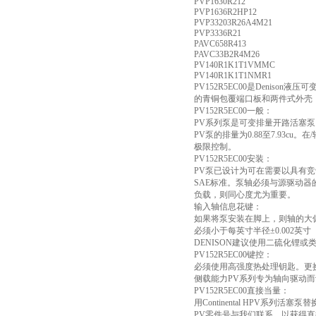
PVP1630R212
PVP1636R2HP12
PVP33203R26A4M21
PVP3336R21
PAVC658R413
PAVC33B2R4M26
PV140R1K1T1VMMC
PV140R1K1T1NMR1
PV152R5EC00是Deni
的青铜包覆端口板和两件式外壳，易
PV152R5EC00一般：
PV系列泵是可变排量开路活塞
PV泵的排量为0.88至7.93cu。
极限控制。
PV152R5EC00安装：
PV泵已设计为可在需要以具有
SAE标准。泵轴必须与源驱动
负载，则同心度尤为重要。
输入轴信息花键：
如果将泵安装在脚上，则轴的大偏差
必须小于每英寸半径±0.002英寸
DENISON建议使用二硫化锂或类
PV152R5EC00键控：
必须使用高强度热处理钥匙。更换钥匙
侧载能力PV系列专为轴向驱动而设
PV152R5EC00直接当量：
用Continental HPV系列活塞
PV零件号与我们联系，以获得直接的C