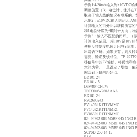
示例1:4-20mA输入到±10VD
调整偏置（B）电位计，使其在TP
取决于输入线的情况有联系的。如
示例2：±10VDC输入到±40mA
计算输入的百分比以获得所需的电流。
和L电位计应为*顺时针方向，增
示例3：输入不匹配的闭环。（
计算输入范围。0到10V是10V
使用反馈刻度电位计F进行缩放，
出是否正确。如果没有，则反转
需要。验证反馈相位。TP1和TP
移信号中的2V偏移。将反馈和命
大约为零。一旦设定了增益，偏
缩回到正确的起始点。
BD101-24
BD101-15
D3W004CNTW
TE0330AW260AAAA
BD101-24
R902603243
PV140R1K1T1VMMC
PV140R1K1T1NMR1
PV063R1D1T1NMMC
024-94702-003 M5BF 045 1N03 B
024-94702-003 M5BF 045 1N03 
024-94702-003 M5BF 045 1N03 
SCPSD-250-14-15