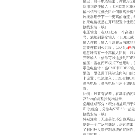
输出：对于电流输出，连接J3:
应用到逆变输入（-CMD或-FD
输出信号过低会阻止伺服阀滑阀
跨接器用于下一个更高的电流，
如果电路板是在开环配置中使用
接线安装（续）
电压输出：在J3:1处有一个高达
号。施加到逆变输入（-FDBK或
输入连接：输入可以在反向或非
需要连接到公共板，以达到z
佳
的
也意味着有一个高输入阻抗，以
开环输入：信号可以连接到FDB
偏压：当在闭环模式下使用时，偏
零位电位计：当CMD和FDB
限值：限值用于限制流向阀门的大
卡设置：电流输入：FDBK和C
参考电压：参考电压可用于10K
置。
比例：只要有误差，在基本的闭环
及Ppot的调整控制增益量。
必须组成部分：积分增益可用于
和I的组合，分别与S7和S8一起
接线安装（续）
特别注意：无论是闭环定位系统
制是一个广泛的课题，远远超出
了解闭环反馈控制系统的局限性
典型应用：