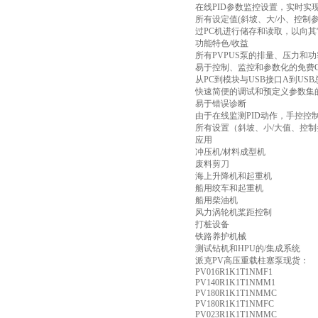
在线PID参数监控设置，实时实
所有设定值(斜坡、大/小、控制
过PC机进行储存和读取，以向
功能特色/收益
所有PVPUS泵的排量、压力和
易于控制、监控和参数化的免费GUI
从PC到模块与USB接口A到US
快速简便的调试和预定义参数集
易于错误诊断
由于在线监测PID动作，手控控
所有设置（斜坡、小/大值、控
应用
冲压机/材料成型机
废料剪刀
海上升降机和起重机
船用绞车和起重机
船用柴油机
风力涡轮机桨距控制
打桩设备
铁路养护机械
测试钻机和HPU的/集成系统
派克PV高压重载柱塞泵现货：
PV016R1K1T1NMF1
PV140R1K1T1NMM1
PV180R1K1T1NMMC
PV180R1K1T1NMFC
PV023R1K1T1NMMC