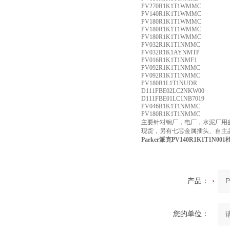
PV270R1K1T1WMMC
PV140R1K1T1WMMC
PV180R1K1T1WMMC
PV180R1K1T1WMMC
PV180R1K1T1WMMC
PV032R1K1T1NMMC
PV032R1K1AYNMTP
PV016R1K1T1NMF1
PV092R1K1T1NMMC
PV092R1K1T1NMMC
PV180R1L1T1NUDR
D111FBE02LC2NKW00
D111FBE01LC1NB7019
PV046R1K1T1NMMC
PV180R1K1T1NMMC
主要针对钢厂，电厂，水泥厂用的PV
现货，另有七芯金属插头、自主品牌HY
Parker派克PV140R1K1T1N0
产品：
您的单位：