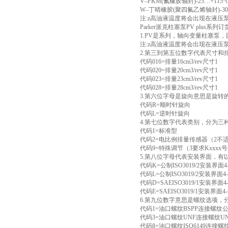
V–FKM(氟橡胶轴封)-25…+115°
W–丁晴橡胶(聚四氟乙烯轴封)-30…
注:z高油液温度将会出现在液压
Parker派克柱塞泵PV plus系列
1.PV是系列，轴向变量柱塞泵
注:z高油液温度将会出现在液压
2.第三到第五位数字代表尺寸和
代码016=排量16cm3/rev尺寸1
代码020=排量20cm3/rev尺寸1
代码023=排量23cm3/rev尺寸1
代码028=排量28cm3/rev尺寸1
3.第六位字母是旋向意思是旋
代码R=顺时针旋向
代码L=逆时针旋向
4.第七位数字代表类别，分为三
代码1=标准型
代码2=电比例排量传感器（2不
代码9=特殊调节（3要求Kxxxx
5.第八位字母代表安装界面，有
代码K=公制ISO3019/2安装界
代码L=公制ISO3019/2安装界面
代码D=SAEISO3019/1安装
代码E=SAEISO3019/1安装界
6.第九位数字意思是螺纹选项，
代码1=油口螺纹BSPP连接螺纹
代码3=油口螺纹UNF连接螺纹U
代码8=油口螺纹ISO6149连接螺