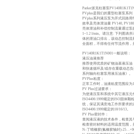
Parker派克柱塞泵PV140R1
PVplus是我们的重型柱塞泵系列
PVplus系列液压泵为开式回
效率及壳体泄油量 PV140, PV1
壳体泄油和补偿控制流量通过泵
1~1.2 l/min。请注意:
体的泄油口排出，该动态控制流量
全面积，不得有任何节流作用，
PV140R1K1T1N001一般说明：
液压油液推荐
推荐使用优质的矿物油基液压油，如
和快速循环及/或存在重载动态负荷的液
系列轴向柱塞泵用液压油液》。
PVPlus粘度：
正常工作时，油液粘度范围应为16至100
PV Plus过滤要求：
为使液压泵和系统中其它液压元
ISO4406:1999规定的I
统，保证其满意地工作所要求的油液
ISO4406:1999规定的18/16/13。
PV Plus密封件：
查阅液压液的技术条件，检查其
检查密封材料的适用温度范围，
N–丁晴橡胶(氟橡胶轴封)-25…+9