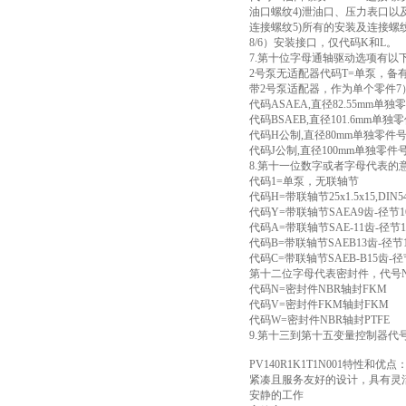
油口螺纹4)泄油口、压力表口以
连接螺纹5)所有的安装及连接螺
8/6）安装接口，仅代码K和L。
7.第十位字母通轴驱动选项有以
2号泵无适配器代码T=单泵，备
带2号泵适配器，作为单个零件7
代码ASAEA,直径82.55mm单独零
代码BSAEB,直径101.6mm单独零
代码H公制,直径80mm单独零件号M
代码J公制,直径100mm单独零件号M
8.第十一位数字或者字母代表的
代码1=单泵，无联轴节
代码H=带联轴节25x1.5x15,DIN
代码Y=带联轴节SAEA9齿-径节16
代码A=带联轴节SAE-11齿-径节1
代码B=带联轴节SAEB13齿-径节1
代码C=带联轴节SAEB-B15齿-径节
第十二位字母代表密封件，代号
代码N=密封件NBR轴封FKM
代码V=密封件FKM轴封FKM
代码W=密封件NBR轴封PTFE
9.第十三到第十五变量控制器代
PV140R1K1T1N001特性和优点
紧凑且服务友好的设计，具有灵
安静的工作