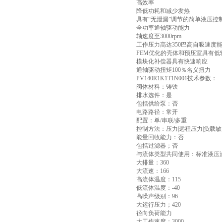
高效率
降低功耗和减少发热
具有“无泄漏”调节的简单液压控
全功率通轴驱动能力
轴速度至3000rpm
工作压力高达350巴高自吸速度
FEM优化的壳体和预压室具有
模块化补偿器具有快速响应
通轴驱动扭矩100％名义扭力
PV140R1K1T1N001技术参数：
阀体材料：铸铁
排水选件：是
包括供给泵：否
电路路径：常开
配置：单/串联/多重
控制方法：压力|远程压力|负载敏
能量回收能力：否
包括过滤器；否
与流体类型共同使用：标准液压
大排量：360
大流速：166
高流体温度：115
低流体温度：-40
高噪声级别：96
大运行压力；420
径向负荷能力
大工作速度：3000