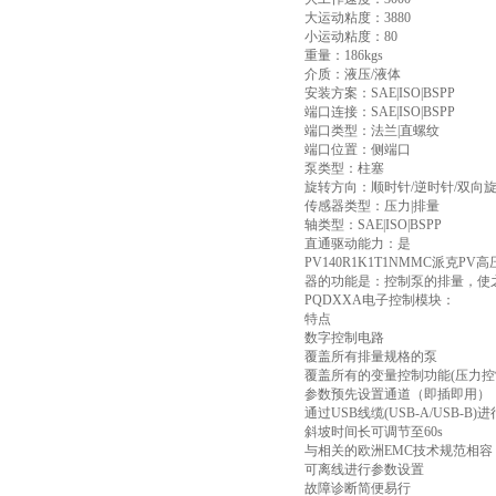
大运动粘度：3880
小运动粘度：80
重量：186kgs
介质：液压/液体
安装方案：SAE|ISO|BSPP
端口连接：SAE|ISO|BSPP
端口类型：法兰|直螺纹
端口位置：侧端口
泵类型：柱塞
旋转方向：顺时针/逆时针/双向
传感器类型：压力|排量
轴类型：SAE|ISO|BSPP
直通驱动能力：是
PV140R1K1T1NMMC派
器的功能是：控制泵的排量，使
PQDXXA电子控制模块：
特点
数字控制电路
覆盖所有排量规格的泵
覆盖所有的变量控制功能(压力控
参数预先设置通道（即插即用）
通过USB线缆(USB-A/USB-B
斜坡时间长可调节至60s
与相关的欧洲EMC技术规范相容
可离线进行参数设置
故障诊断简便易行