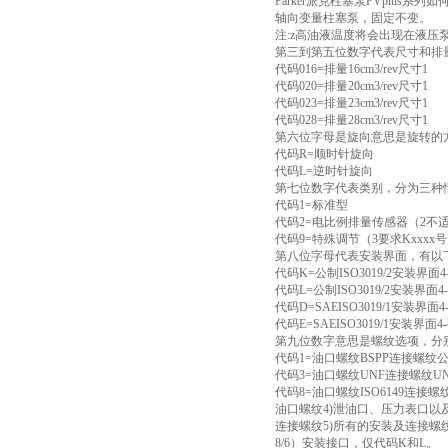
Parker派克柱塞泵PVplus系
轴向变量柱塞泵，固定不变。
注:z高油液温度将会出现在液压
第三到第五位数字代表尺寸和排
代码016=排量16cm3/rev尺寸1
代码020=排量20cm3/rev尺寸1
代码023=排量23cm3/rev尺寸1
代码028=排量28cm3/rev尺寸1
第六位字母是旋向意思是旋转的
代码R=顺时针旋向
代码L=逆时针旋向
第七位数字代表类别，分为三种
代码1=标准型
代码2=电比例排量传感器（2不
代码9=特殊调节（3要求Kxxxx
第八位字母代表安装界面，有以
代码K=公制ISO3019/2安装界
代码L=公制ISO3019/2安装界面
代码D=SAEISO3019/1安装
代码E=SAEISO3019/1安装界
第九位数字意思是螺纹选项，分别
代码1=油口螺纹BSPP连接螺纹
代码3=油口螺纹UNF连接螺纹U
代码8=油口螺纹ISO6149连接螺
油口螺纹4)泄油口、压力表口以
连接螺纹5)所有的安装及连接螺
8/6）安装接口，仅代码K和L。