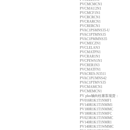
PVCMCMCN1
PVCMAU2N1
PVCMCF1N1
PVCRCRCN1
PVCRARCN1
PVCRERCN1
PVAC1PSMNS35-U
PVAC1PTMNS35
PVAC1PMMNS35
PVCMECZN1
PVCLELAN3
PVCMATPN1
PVCRAR1N1
PVCPEWS1N1
PVCRER1N3
PVCMATFN1
PVACRES-N3511
PVAC1PUMNS42
PVAC1PTMVS35
PVCMAMCN1
PVCMEMCN1
PV plus轴向柱塞泵现货：
PV016R1K1T1NMF1
PV140R1K1T1NMM1
PV180R1K1T1NMMC
PV180R1K1T1NMFC
PV023R1K1T1NMMC
PV140R1K1T1NMR1
PV140R1K1T1WMMC