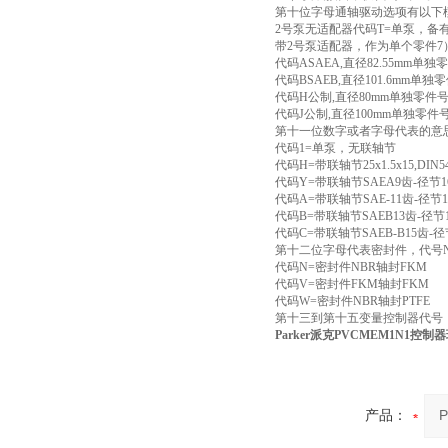
第十位字母通轴驱动选项有以下
2号泵无适配器代码T=单泵，备
带2号泵适配器，作为单个零件7
代码ASAEA,直径82.55mm单独零
代码BSAEB,直径101.6mm单独零
代码H公制,直径80mm单独零件号M
代码J公制,直径100mm单独零件号M
第十一位数字或者字母代表的意
代码1=单泵，无联轴节
代码H=带联轴节25x1.5x15,DIN
代码Y=带联轴节SAEA9齿-径节16
代码A=带联轴节SAE-11齿-径节1
代码B=带联轴节SAEB13齿-径节1
代码C=带联轴节SAEB-B15齿-径节
第十二位字母代表密封件，代号
代码N=密封件NBR轴封FKM
代码V=密封件FKM轴封FKM
代码W=密封件NBR轴封PTFE
第十三到第十五变量控制器代号
Parker派克PVCMEM1N1控
产品：