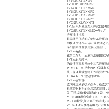
PV140R1K1T1N001
PV080R1E8T1NMMC
PV140R1K1T1NMMC
PV180R1K1T1NMFC
PV046R1K1T1NMMC
PV180R1K1T1WMMC
PV032R1K1AYNMTP
PVplus系列液压泵为开式回
PV023R1K1T1NMMC一般说明
液压油液推荐
推荐使用优质的矿物油基液压油，如
和快速循环及/或存在重载动态负荷的液
系列轴向柱塞泵用液压油液》。
PVPlus粘度：
正常工作时，油液粘度范围应为16至100
PVPlus过滤要求：
为使液压泵和系统中其它液压元
ISO4406:1999规定的I
统，保证其满意地工作所要求的油液
ISO4406:1999规定的18/16/13。
PVPlus密封件：
查阅液压液的技术条件，检查其
检查密封材料的适用温度范围，
N–丁晴橡胶(氟橡胶轴封)-25…+9
V–FKM(氟橡胶轴封)-25…+115°
W–丁晴橡胶(聚四氟乙烯轴封)-30…
注:z高油液温度将会出现在液压