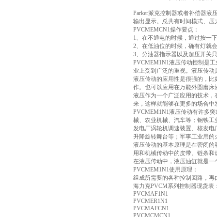
Parker派克控制器或者补偿
输出显示。总共有时间模式、压
PVCMEMCN1操作要点：
1、在不通电的时候，通过按一下
2、在低油位的时候，确有灯就
3、分油器指示器以及超压开关
PVCMEM1N1液压传动控制
业上受到广泛的重视。液压传动
液压传动的应用性是很强的，比
作。也可以应用在万能外圆磨床
液压作为一个广泛应用的技术，
来，这样就能够在更多的场合中
PVCMEM1N1液压传动有许
械、农业机械、汽车等；钢铁工
发电厂涡轮机调速装置、核发电
升降旋转舞台等；军事工业用的
液压传动的基本原理是在密闭的
用和机械传动中的皮带、链条和
在液压传动中，液压油缸就是一
PVCMEM1N1使用原理：
组成所需要的各种控制回路，再
海力克PVCM系列控制器现货表
PVCMAF1N1
PVCMER1N1
PVCMAFCN1
PVCMCMCN1