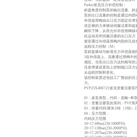
Parker派克压力补偿控制：
斜盘角度控制泵的输出流量。斜
泵的出口流量的控制是通过内部
补偿器滑阀由出口压力固定在弹
供足够的力来驱动伺服活塞和超
瞬间下降，从而允许补偿滑阀移
此运动关闭伺服活塞的出口压力
簧室通过补偿器滑阀内部的孔排
远程压力控制（M）
泵斜盘驱动与标准压力补偿器相
3在补偿器上。流量通过滑阀中
感应。当泵出口压力达到相等的
压差弹簧设置加上控制端口压力
从远程控制和变化。
该控制装置还包括工厂预设的压
力。
PVP23X4007/21派克变量活
01：多泵类型，代码：忽略=单
02：变量活塞泵的系列：PVP系
03：排量代码/厘米3/转（3/转）23
04：压力范围：
代码压力范围
10=17-69bar(250-1000PSI)
20=17-138bar(250-2000PSI)
30=17-207bar(250-3000PSI)