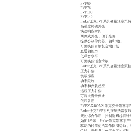
PVP60
PVP76
PVP100
PVP140
Parker派克PVP系列变量活塞泵
高强度铸铁外壳
快速响应时间
两件式外壳，便于维修
提供公制导向器、轴和端口
可更换的青铜复合端口板
直通轴能力
低噪音水平
可更换的活塞滑板
Parker派克PVP系列变量活塞泵
压力补偿
负载感应
功率限制
功率和负载感应
远程压力补偿
可调大音量停止
低压备用
PVP23X4007/21派克变量活
Parker派克PVP系列变量
簧的综合作用。控制滑阀起着计
如图1所示，Parker派克活
驱动的转筒使活塞作圆周运动，
位移。当斜盘以一定角度放置时