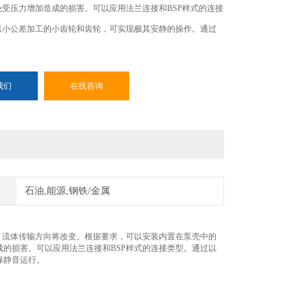
免受压力增加造成的损害。可以应用法兰连接和BSP样式的连接
以小公差加工的小齿轮和齿轮，可实现极其安静的操作。通过
我们
在线咨询
石油,能源,钢铁/金属
。同时，流体传输方向将改变。根据要求，可以安装内置在泵壳中的
的损害。可以应用法兰连接和BSP样式的连接类型。通过以
保静音运行。