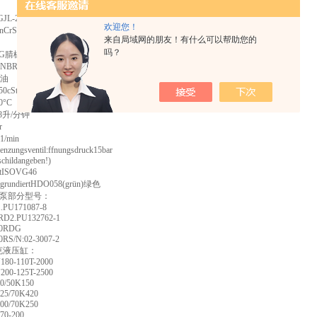
JL-250(GG-25)
欢迎您！
rS5,egh.,schrgverz.
来自局域网的朋友！有什么可以帮助您的
吗？
NG腈橡胶弹性体
NBR
滑油
0cSt.
0°C
8升/分钟
r
1/min
enzungsventil:ffnungsdruck15bar
schildangeben!)
itISOVG46
undiertHDO058(grün)绿色
EL泵部分型号：
.PU171087-8
RD2.PU132762-1
40RDG
0RS/N:02-3007-2
r派克液压缸：
80-110T-2000
00-125T-2500
0/50K150
25/70K420
00/70K250
70-200