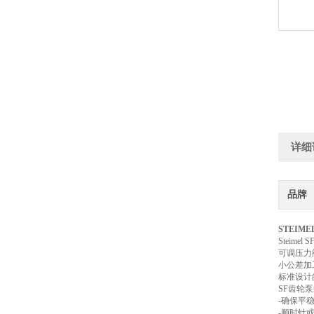
详细
品牌
STEIME
Stei
可调压力
小公差加
标准设计
SF齿轮
-确保平
-顺时针