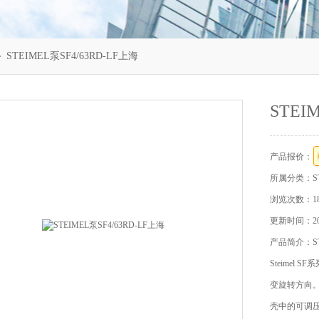
 STEIMEL泵SF4/63RD-LF上海
STEI
产品报价：
所属分类：
S
浏览次数：18
更新时间：202
产品简介：STE
Steimel
变旋转方向
壳中的可调