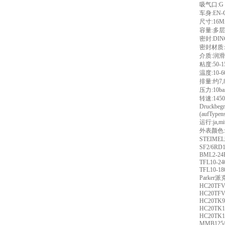
吸气口:G
车身:EN-G
尺寸:16MnC
容量:多层
密封:DI
密封材质:
介质:润
粘度:50-15
温度:10-6
排量:约7,
压力:10ba
转速:1450
Druckbegr
(aufTypen
运行:ja,m
外表颜色:gr
STEIM
SF2/6RD1
BML2-24
TFL10-2
TFL10-18
Parke
HC20TFV1
HC20TFV2
HC20TK9
HC20TK1
HC20TK1
MMB125/