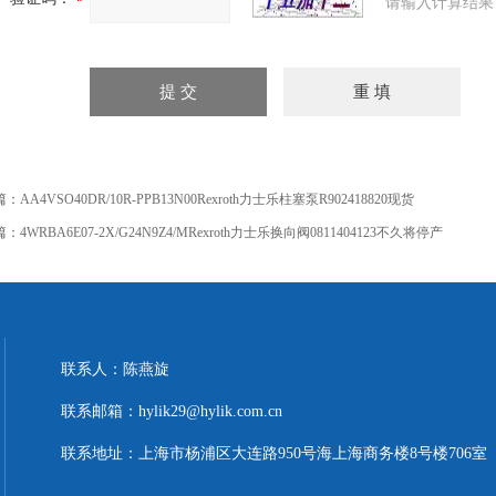
请输入计算结果
篇：
AA4VSO40DR/10R-PPB13N00Rexroth力士乐柱塞泵R902418820现货
篇：
4WRBA6E07-2X/G24N9Z4/MRexroth力士乐换向阀0811404123不久将停产
联系人：陈燕旋
联系邮箱：hylik29@hylik.com.cn
联系地址：上海市杨浦区大连路950号海上海商务楼8号楼706室