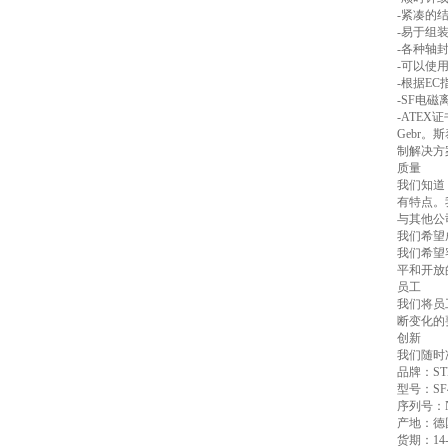
-紧凑的
-易于组
-各种轴
-可以使
-根据EC
-SF电磁
-ATEX
Gebr
制解决方
质量
我们知道
有特点。
与其他公
我们希望
我们希望
平和开放
员工
我们将员
断变化的
创新
我们随时
品牌：ST
型号：SF4
序列号：Nr.
产地：德
货期：14-