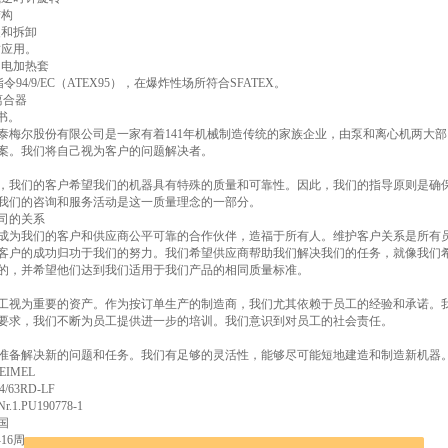
结构
装和拆卸
封应用。
用电加热套
指令94/9/EC（ATEX95），在爆炸性场所符合SFATEX。
离合器
证书。
。斯泰梅尔股份有限公司是一家有着141年机械制造传统的家族企业，由泵和离心机两
案。我们将自己视为客户的问题解决者。
，我们的客户希望我们的机器具有特殊的质量和可靠性。因此，我们的指导原则是确
我们的咨询和服务活动是这一质量理念的一部分。
司的关系
成为我们的客户和供应商公平可靠的合作伙伴，造福于所有人。维护客户关系是所有
客户的成功归功于我们的努力。我们希望供应商帮助我们解决我们的任务，就像我们
的，并希望他们达到我们适用于我们产品的相同质量标准。
工视为重要的资产。作为按订单生产的制造商，我们尤其依赖于员工的经验和承诺。
要求，我们不断为员工提供进一步的培训。我们意识到对员工的社会责任。
准备解决新的问题和任务。我们有足够的灵活性，能够尽可能短地建造和制造新机器
EIMEL
/63RD-LF
1.PU190778-1
国
16周