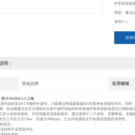
护泵和管路
类型。通过
使用十二
联系
说明：
其他品牌
应用领域
L泵SF4/63RD-LF上海
mel SF系列齿轮泵设计为顺时针旋转。只能通过将端盖板旋转180度来改变旋转方向
阀。安全阀通过在压力增加后在泵中循环很短的时间来保护泵和管路免受压力增加造成
工的小齿轮和齿轮，可实现极其安静的操作。通过使用十二个齿轮，流量降低，并确
的大工作压力为25bar，转速为3000rpm。大允许转速取决于粘度或适度的润滑性。
泵的优点：
稳流动而不会受到冲击。
或逆时针旋转